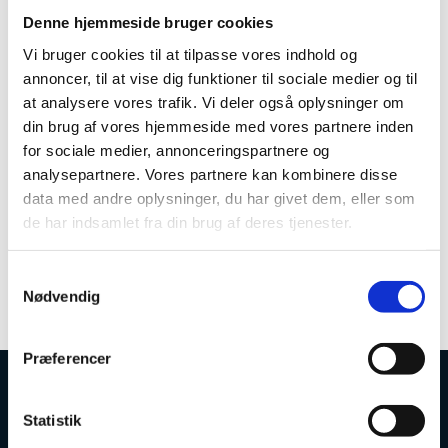
diplomuddannelser
Denne hjemmeside bruger cookies
Vi bruger cookies til at tilpasse vores indhold og
Adgangen til en diplomuddannelse forudsætter en
annoncer, til at vise dig funktioner til sociale medier og til
relevant erhvervsakademiuddannelse. Det er også
at analysere vores trafik. Vi deler også oplysninger om
muligt at opnå adgang på baggrund af en
akademiuddannelse gennemført som et reguleret
din brug af vores hjemmeside med vores partnere inden
forløb eller et særligt indgangsforløb til
for sociale medier, annonceringspartnere og
diplomuddannelsen. Der er også krav om mindst to års
analysepartnere. Vores partnere kan kombinere disse
relevant erhvervserfaring efter adgangsgivende
data med andre oplysninger, du har givet dem, eller som
eksamen.
de har indsamlet fra din brug af deres tjenester.
For at søge optagelse på en diplomuddannelse skal du
kontakte den uddannelsesinstitution, der udbyder
S
uddannelsen. Du kan også søge oplysninger på
Nødvendig
a
UddannelsesGuiden (ug.dk) eller voksenuddannelse.dk.
m
t
Præferencer
y
k
Uddannelses- og Forskningsstyrelsen
k
Statistik
e