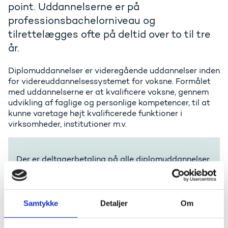
point. Uddannelserne er på
professionsbachelorniveau og
tilrettelægges ofte på deltid over to til tre
år.
Diplomuddannelser er videregående uddannelser inden
for videreuddannelsessystemet for voksne. Formålet
med uddannelserne er at kvalificere voksne, gennem
udvikling af faglige og personlige kompetencer, til at
kunne varetage højt kvalificerede funktioner i
virksomheder, institutioner m.v.
Der er deltagerbetaling på alle diplomuddannelser.
Diplomuddannelserne bliver udbudt af
erhvervsakademier, professionshøjskoler og nogle
universiteter.
Samtykke
Detaljer
Om
Adgang og optagelse på