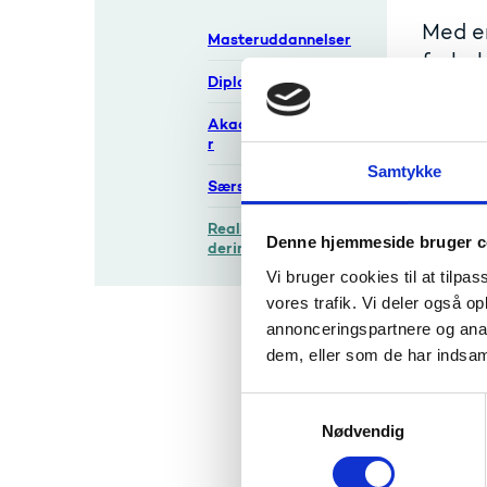
Med e
Masteruddannelser
forhol
Diplomuddannelser
diplo
Akademiuddannelse
En RKV v
r
diplomu
Samtykke
Særskilte moduler
Man kan
Realkompetencevur
Bliv
Denne hjemmeside bruger c
dering (RKV)
Få v
Vi bruger cookies til at tilpas
Få p
vores trafik. Vi deler også 
annonceringspartnere og anal
dem, eller som de har indsaml
UFM off
S
Nødvendig
a
m
t