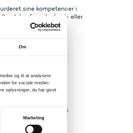
urderet sine kompetencer i
eller dele af en akademi- eller
 konkret en akademi- eller
Om
ompetencer og fx:
av
 af det, man allerede kan
 medier og til at analysere
nden for sociale medier,
e oplysninger, du har givet
ion.dk)
rofessionshøjskoler (fra 2025).
Marketing