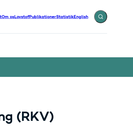
t
Om os
Lovstof
Publikationer
Statistik
English
Fold søgefelt ud
illinger - Flere links
ng (RKV)