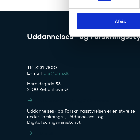
y
k
Afvis
k
e
Uddannelses- og Forskningssty
v
a
l
g
Tlf. 7231 7800
E-mail:
ufs@ufm.dk
Haraldsgade 53
2100 København Ø
Styrelsens EAN- og CVR-numre
Uddannelses- og Forskningsstyrelsen er en styrelse
under Forsknings-, Uddannelses- og
Digitaliseringsministeriet:
Ufm.dk