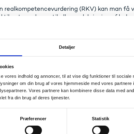
n realkompetencevurdering (RKV) kan man få v
d til enten adgang til eller godskrivning af hele 
muddannelse.
urderer det, man allerede kan i forhold til indholdet på en
ddannelse.
Detaljer
 bruge en RKV til at få anerkendt og dokumenteret dine k
e optaget, selvom man ikke opfylder de formelle adgangskr
ookies
urderet, om ens uddannelse kan blive forkortet på baggrund
se vores indhold og annoncer, til at vise dig funktioner til sociale
apir på det, man kan.
oplysninger om din brug af vores hjemmeside med vores partnere i
ysepartnere. Vores partnere kan kombinere disse data med andr
(ug.dk)
Læs mere om RKV på uddannelsesguiden
et fra din brug af deres tjenester.
(retsinformat
Læs om reglerne for RKV i RKV-bekendtgørelsen
entliggør årligt RKV-aktiviteten på erhvervsakademier og p
Præferencer
Statistik
Se RKV-aktiviteten her (pdf)