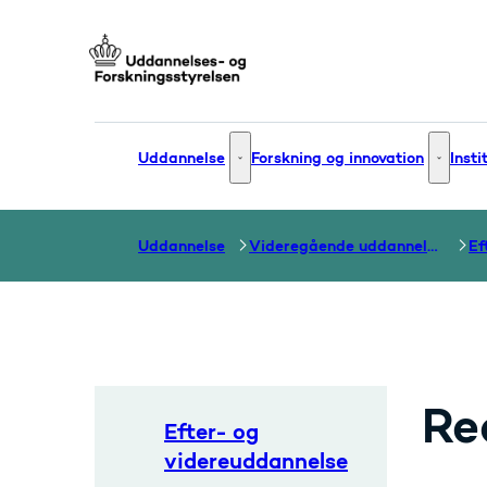
Gå til forsiden
Uddannelse
Forskning og innovation
Insti
Uddannelse - Flere links
Forsknin
Uddannelse
Videregående uddannelser
Re
Efter- og
videreuddannelse