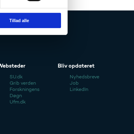
Tillad alle
Websteder
Bliv opdateret
SU.dk
Nyhedsbreve
Grib verden
Job
Forskningens
LinkedIn
Døgn
Ufm.dk