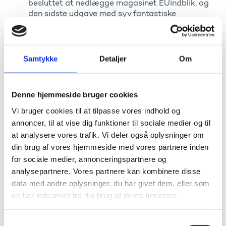
besluttet at nedlægge magasinet EUindblik, og
den sidste udgave med syv fantastiske
fortællinger om forskere udkommer kun digitalt.
Fremover vil styrelsen fo...
Samtykke
Detaljer
Om
ICDK OUTLOOK: Havplanter kan blive ny
grøn katalysator
Publiceret
29. januar 2025
Denne hjemmeside bruger cookies
Vi bruger cookies til at tilpasse vores indhold og
Det globale potentiale for at anvende mere tang i
annoncer, til at vise dig funktioner til sociale medier og til
fødevarer er stort, men også andre industrier
at analysere vores trafik. Vi deler også oplysninger om
øjner muligheder i den potente havplante, som
kan dyrkes uden brug af land og gødning.
din brug af vores hjemmeside med vores partnere inden
for sociale medier, annonceringspartnere og
analysepartnere. Vores partnere kan kombinere disse
Danske virksomheder får adgang til
data med andre oplysninger, du har givet dem, eller som
banebrydende teknologi via GTS-
de har indsamlet fra din brug af deres tjenester.
kontrakter
Publiceret
27. januar 2025
S