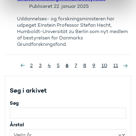
Publiceret
22. januar 2025
Uddannelses- og forskningsministeren har
udpeget Einstein Professor Stefan Hecht,
Humboldt-Universität zu Berlin som nyt medlem
af bestyrelsen for Danmarks
Grundforskningsfond.
»
6
2
3
4
5
7
8
9
10
11
«
Søg i arkivet
Søg
Årstal