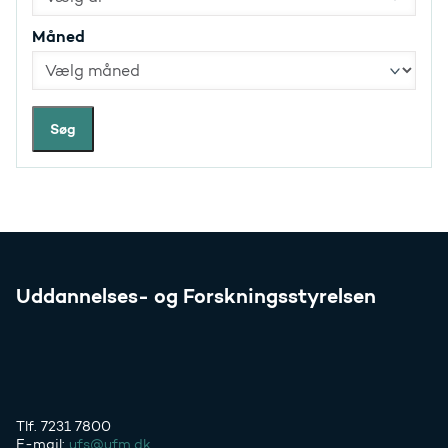
Måned
Søg
Uddannelses- og Forskningsstyrelsen
Tlf. 7231 7800
E-mail:
ufs@ufm.dk