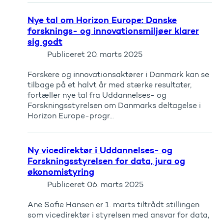
Nye tal om Horizon Europe: Danske
forsknings- og innovationsmiljøer klarer
sig godt
Publiceret
20. marts 2025
Forskere og innovationsaktører i Danmark kan se
tilbage på et halvt år med stærke resultater,
fortæller nye tal fra Uddannelses- og
Forskningsstyrelsen om Danmarks deltagelse i
Horizon Europe-progr...
Ny vicedirektør i Uddannelses- og
Forskningsstyrelsen for data, jura og
økonomistyring
Publiceret
06. marts 2025
Ane Sofie Hansen er 1. marts tiltrådt stillingen
som vicedirektør i styrelsen med ansvar for data,