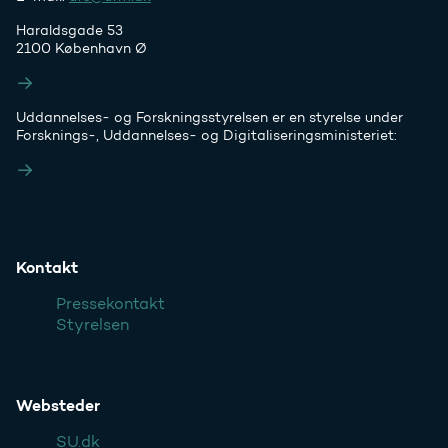
Haraldsgade 53
2100 København Ø
Styrelsens EAN- og CVR-numre
Uddannelses- og Forskningsstyrelsen er en styrelse under
Forsknings-, Uddannelses- og Digitaliseringsministeriet:
Ufm.dk
Kontakt
Pressekontakt
Styrelsen
Websteder
SU.dk