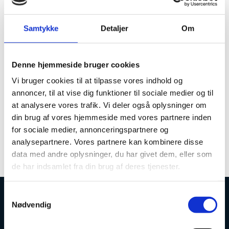
questions regarding the Danish
Qualifications Framework for Lifelong
Samtykke
Detaljer
Om
Learning and the European Qualifications
Framework (EQF).
Denne hjemmeside bruger cookies
If you have any questions not answered by this
website, you are welcome to send us an e-mail.
Vi bruger cookies til at tilpasse vores indhold og
annoncer, til at vise dig funktioner til sociale medier og til
We are also happy to receive your comments on or
at analysere vores trafik. Vi deler også oplysninger om
suggestions for the website.
din brug af vores hjemmeside med vores partnere inden
E-mail:
eqf@ufm.dk
for sociale medier, annonceringspartnere og
analysepartnere. Vores partnere kan kombinere disse
Telephone: You can call Senior Adviser Allan Bruun
data med andre oplysninger, du har givet dem, eller som
Pedersen on (+45) 7231 8858.
de har indsamlet fra din brug af deres tjenester.
S
Nødvendig
a
Danish Agency for Higher Education and
m
Science