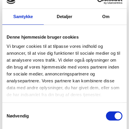
2011/2012 - på akademiuddannelserne er
aktiviteten dog steget.
På både akademi-, diplom- og masterniveau er
Samtykke
Detaljer
Om
ledelsesuddannelserne de mest populære.
56 pct. af deltagerne på VVEU er kvinder, men
andelen af mænd har været stigende siden 2009.
Denne hjemmeside bruger cookies
Ligeledes har gennemsnitsalderen for deltagere
Vi bruger cookies til at tilpasse vores indhold og
været stigende og var i 2018 39 år.
annoncer, til at vise dig funktioner til sociale medier og til
En overvægt af deltagerne arbejder i den offentlige
at analysere vores trafik. Vi deler også oplysninger om
sektor. Flest arbejder med offentlig administration,
undervisning eller sundhed. Akademi- og HD-
din brug af vores hjemmeside med vores partnere inden
uddannelserne har dog en overvægt af deltagere
for sociale medier, annonceringspartnere og
fra den private sektor.
analysepartnere. Vores partnere kan kombinere disse
Næsten 2/3 af deltagerne på VVEU har en
data med andre oplysninger, du har givet dem, eller som
professionsbachelor som højest fuldførte
de har indsamlet fra din brug af deres tjenester.
uddannelse. Størstedelen af denne gruppe er
lærere, pædagoger eller sygeplejersker.
S
Kortlægningen er udarbejdet til VEU-arbejdsgruppen,
Nødvendig
a
der jf. VEU-trepartsaftalen bl.a. skal rådgive om
m
hurtigere kursusudvikling på videregående VEU og