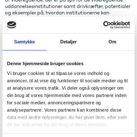
uddannelsesinstitutioner samt drivkræfter, potentialer
og eksempler på, hvordan institutionerne kan
overkomme disse barrierer. Analysen understøtter
arbejdet med at skabe et mere fleksibelt og målrettet
udbud af videregående VEU, der matcher
arbejdsmarkedets efterspørgsel og kompetencebehov.
Samtykke
Detaljer
Om
Blandt analysens vigtigste resultater er:
At institutionerne oplever udfordringer ved
Denne hjemmeside bruger cookies
etablering af nye udbud. Processen opleves ofte
Vi bruger cookies til at tilpasse vores indhold og
som langsommelig og etableringsomkostningerne
som høje.
annoncer, til at vise dig funktioner til sociale medier og til
at analysere vores trafik. Vi deler også oplysninger om
At videregående VEU står prioriteringsmæssigt
ofte i skyggen af ordinær uddannelse. VEU fylder
din brug af vores hjemmeside med vores partnere inden
mest ledelsesmæssigt og kulturelt på
for sociale medier, annonceringspartnere og
erhvervsakademierne og mindst på universiteterne.
analysepartnere. Vores partnere kan kombinere disse
Professionshøjskolerne ligger et sted midt imellem.
data med andre oplysninger, du har givet dem, eller som
At langt fra alle institutioner har en fast proces
de har indsamlet fra din brug af deres tjenester.
med opsøgende arbejde blandt virksomheder for at
kende deres behov for efteruddannelse og for at