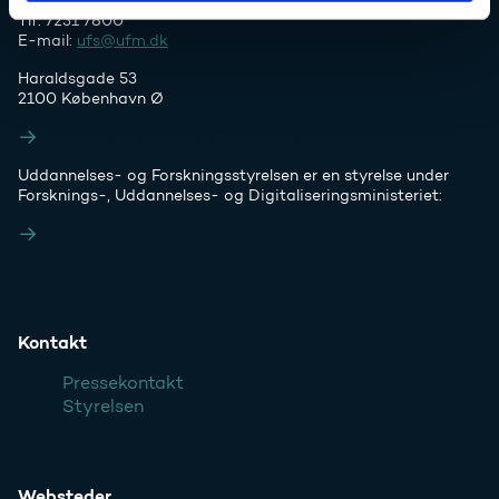
Tlf. 7231 7800
E-mail:
ufs@ufm.dk
Haraldsgade 53
2100 København Ø
Styrelsens EAN- og CVR-numre
Uddannelses- og Forskningsstyrelsen er en styrelse under
Forsknings-, Uddannelses- og Digitaliseringsministeriet:
Ufm.dk
Kontakt
Pressekontakt
Styrelsen
Websteder