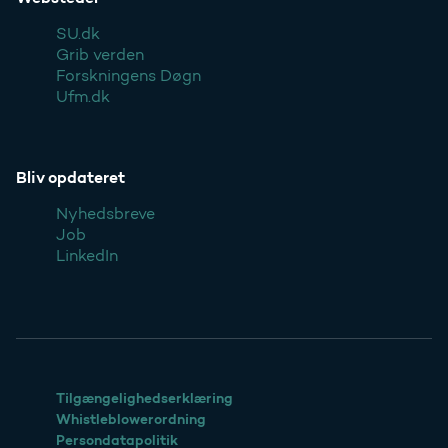
SU.dk
Grib verden
Forskningens Døgn
Ufm.dk
Bliv opdateret
Nyhedsbreve
Job
LinkedIn
Tilgængelighedserklæring
Whistleblowerordning
Persondatapolitik