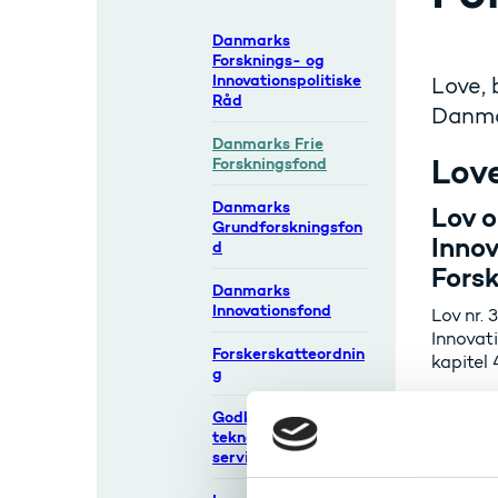
Danmarks
Forsknings- og
Innovationspolitiske
Love, 
Råd
Danma
Danmarks Frie
Lov
Forskningsfond
Danmarks
Lov 
Grundforskningsfon
Innov
d
Fors
Danmarks
Innovationsfond
Lov nr.
Innovat
Forskerskatteordnin
kapitel 
g
Læ
Godkendte
teknologiske
serviceinstitutter
Beke