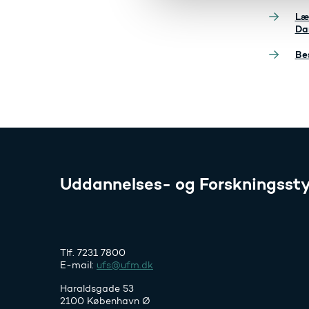
l
Læ
g
Da
Be
Uddannelses- og Forskningssty
Tlf. 7231 7800
E-mail:
ufs@ufm.dk
Haraldsgade 53
2100 København Ø