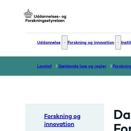
Gå til forsiden
Uddannelse
Forskning og innovation
Insti
Uddannelse - Flere links
Forsknin
Lovstof
Gældende love og regler
Forsknin
Da
Forskning og
innovation
Fo