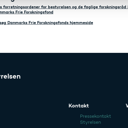
s forretningsordener for bestyrelsen og de faglige forskningsråd 
nmarks Frie Forskningsfond
søg Danmarks Frie Forskningsfonds hjemmeside
relsen
Kontakt
Pressekontakt
Styrelsen