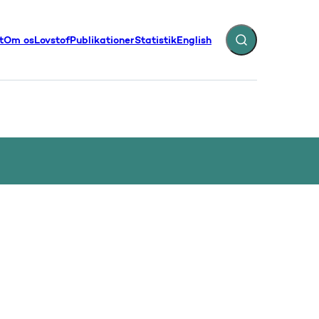
t
Om os
Lovstof
Publikationer
Statistik
English
Fold søgefelt ud
illinger - Flere links