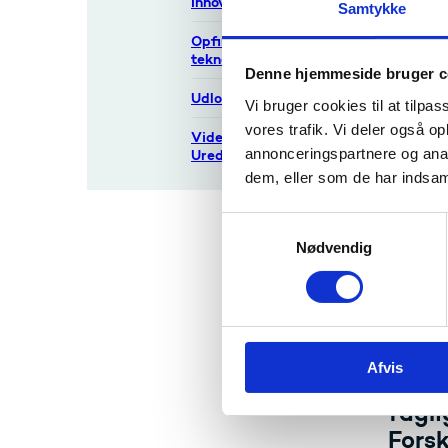
Innovationsnetværk
Samtykke
Bekendt
under D
Opfindelser og
teknologioverførsel
Læ
Denne hjemmeside bruger c
Udlodningsmidler
Vi bruger cookies til at tilpas
Læ
be
vores trafik. Vi deler også 
Videnskabelig
annonceringspartnere og anal
Uredelighed
dem, eller som de har indsaml
Vilkå
Instrukt
S
forbind
Nødvendig
a
Forskni
m
program
t
y
Læs
k
Afvis
k
Forre
e
fagli
v
Fors
a