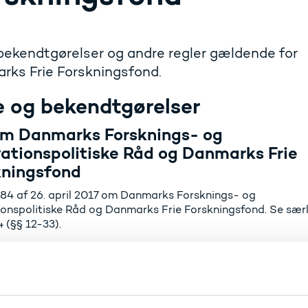
bekendtgørelser og andre regler gældende for
rks Frie Forskningsfond.
e og bekendtgørelser
om Danmarks Forsknings- og
ationspolitiske Råd og Danmarks Frie
kningsfond
 384 af 26. april 2017 om Danmarks Forsknings- og
ionspolitiske Råd og Danmarks Frie Forskningsfond. Se særl
4 (§§ 12-33).
s loven - hos Retsinformation
ndtgørelse om bevillingsfunktionen