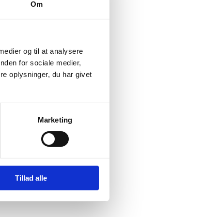
Om
.v.
 medier og til at analysere
nden for sociale medier,
e oplysninger, du har givet
Marketing
ngsråds
Tillad alle
em