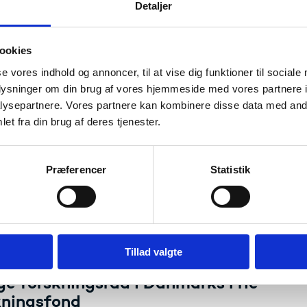
Detaljer
gørelse nr. 398 af 24. marts 2026 om bevillingsfunktionen m
anmarks Frie Forskningsfond.
s bekendtgørelsen - hos Retsinformation
ookies
se vores indhold og annoncer, til at vise dig funktioner til sociale
s følgebrev til bekendtgørelse nr. 398 af 26. marts 2026 om
villingsfunktionen m.v. under Danmarks Frie Forskningsfond (pdf)
oplysninger om din brug af vores hjemmeside med vores partnere i
ysepartnere. Vores partnere kan kombinere disse data med andr
et fra din brug af deres tjenester.
r for bevillinger
ion til bevillingsmodtagere om gældende regler og praksis i
else med administration af bevillinger fra Danmarks Frie
Præferencer
Statistik
ngsfonds faglige forskningsråd og Det Strategiske Forskni
komiteer.
 vilkår for bevillinger
Tillad valgte
tningsordener for bestyrelsen og de f
ge forskningsråd i Danmarks Frie
kningsfond