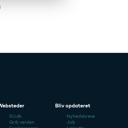
i
Websteder
Bliv opdateret
SU.dk
Nyhedsbreve
Grib verden
Job