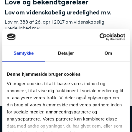
Love og bekendtgørelser
Lov om videnskabelig uredelighed m.v.
Lov nr. 383 af 26. april 2017 om videnskabelig
uredelighed m.v.
Læs loven - hos Retsinformation
Samtykke
Detaljer
Om
Forretningsorden
Forretningsorden for Nævnet for Videnskabelig
Uredelighed af 1. september 2023
Denne hjemmeside bruger cookies
Vi bruger cookies til at tilpasse vores indhold og
Læs nævnets forretningsorden (pdf)
annoncer, til at vise dig funktioner til sociale medier og til
at analysere vores trafik. Vi deler også oplysninger om
din brug af vores hjemmeside med vores partnere inden
for sociale medier, annonceringspartnere og
analysepartnere. Vores partnere kan kombinere disse
Uddannelses- og Forskningsstyrelsen
data med andre oplysninger, du har givet dem, eller som