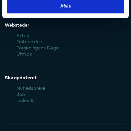
Styrelsen
Afvis
Websteder
SU.dk
Grib verden
Forskningens Døgn
Ufm.dk
Bliv opdateret
Nyhedsbreve
Job
LinkedIn