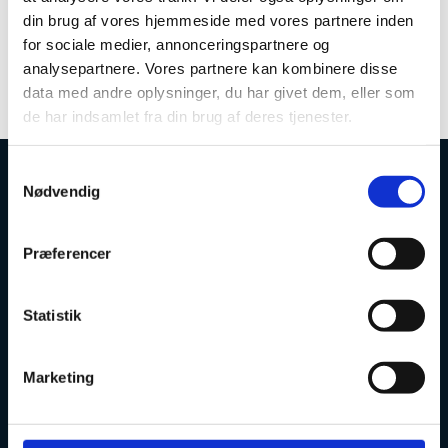
forskerskatteordningen.
din brug af vores hjemmeside med vores partnere inden
for sociale medier, annonceringspartnere og
Læs mere om forskerskatteordningen og hvordan du
søger - på Danmarks Frie Forskningsfonds hjemmeside
analysepartnere. Vores partnere kan kombinere disse
data med andre oplysninger, du har givet dem, eller som
de har indsamlet fra din brug af deres tjenester.
S
Nødvendig
a
Uddannelses- og Forskningsstyrelsen
m
t
Præferencer
y
k
k
Statistik
Tlf. 7231 7800
e
E-mail:
ufs@ufm.dk
v
Marketing
Haraldsgade 53
a
2100 København Ø
l
g
Styrelsens EAN- og CVR-numre