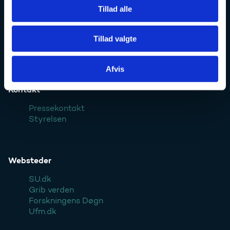
Tillad alle
Uddannelses- og Forskningsstyrelsen er en styrelse under
Forsknings-, Uddannelses- og Digitaliseringsministeriet:
Tillad valgte
Ufm.dk
Afvis
Kontakt
Pressekontakt
Styrelsen
Websteder
SU.dk
Grib verden
Forskningens Døgn
Ufm.dk