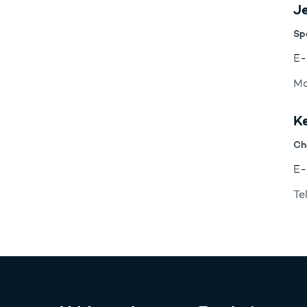
Je
Sp
E-
Mo
K
Ch
E-
Te