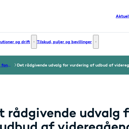
Aktuel
tutioner og drift
Tilskud, puljer og bevillinger
g og innovation - Flere links
Institutioner og drift - Flere links
Tilskud, puljer og bev
Råd, nævn, udvalg og fonde
Det rådgivende udvalg for vurdering af udbud af vider
t rådgivende udvalg f
 udbud af videregåen