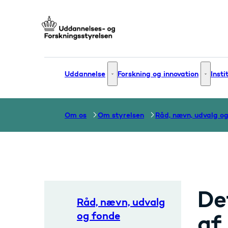
Gå til forsiden
Uddannelse
Forskning og innovation
Insti
Uddannelse - Flere links
Forsknin
Om os
Om styrelsen
De
Råd, nævn, udvalg
og fonde
af