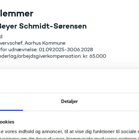
lemmer
Beyer Schmidt-Sørensen
d
rhvervschef, Aarhus Kommune
 for udnævnelse: 01.09.2025-30.06.2028
vederlag/arbejdsgiverkompensation: kr. 65.000
lique Espensen
on Lead, Denmark & Iceland, Microsoft
 for udnævnelse: 01.01.2025-31.12.2027
vederlag/arbejdsgiverkompensation: kr. 50.000
Detaljer
b Bigum Lundberg
ookies
sdirektør, Køge Kommune
se vores indhold og annoncer, til at vise dig funktioner til sociale
 for udnævnelse: 01.09.2025-30.06.2028
oplysninger om din brug af vores hjemmeside med vores partnere i