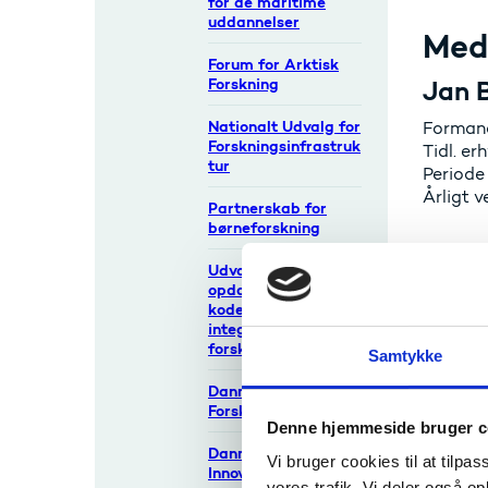
for de maritime
uddannelser
Med
Forum for Arktisk
Forskning
Jan 
Nationalt Udvalg for
Forman
Forskningsinfrastruk
Tidl. e
tur
Periode
Årligt 
Partnerskab for
børneforskning
Angé
Udvalg for
opdatering af
Educati
kodeks for
Periode
integritet i
forskning
Årligt 
Samtykke
Danmarks Frie
Forskningsfond
Jako
Denne hjemmeside bruger c
Danmarks
Velfærd
Vi bruger cookies til at tilpas
Innovationsfond
Periode
vores trafik. Vi deler også 