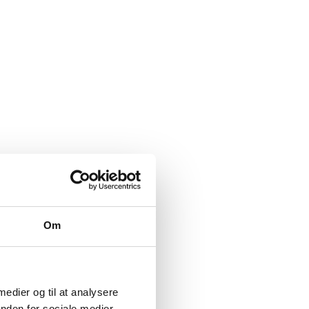
Om
 medier og til at analysere
nden for sociale medier,