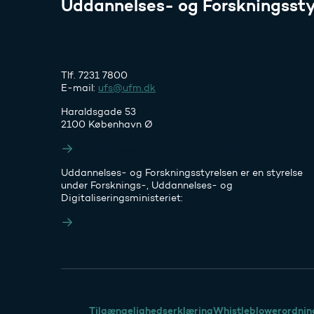
Uddannelses- og Forskningssty
Tlf. 7231 7800
E-mail:
ufs@ufm.dk
Haraldsgade 53
2100 København Ø
Styrelsens EAN- og CVR-numre
Uddannelses- og Forskningsstyrelsen er en styrelse
under Forsknings-, Uddannelses- og
Digitaliseringsministeriet:
Ufm.dk
Tilgængelighedserklæring
Whistleblowerordnin