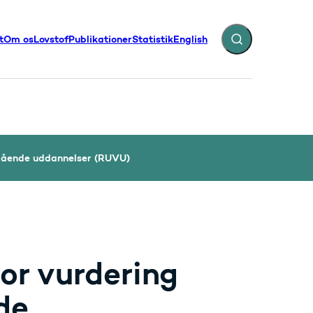
t
Om os
Lovstof
Publikationer
Statistik
English
Fold søgefelt ud
illinger - Flere links
egående uddannelser (RUVU)
or vurdering
de