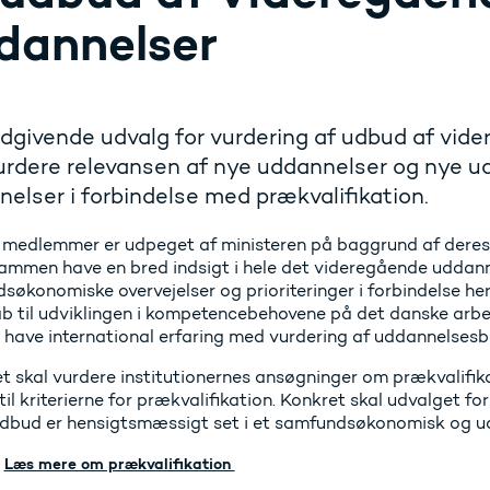
dannelser
dgivende udvalg for vurdering af udbud af vi
urdere relevansen af nye uddannelser og nye u
elser i forbindelse med prækvalifikation.
medlemmer er udpeget af ministeren på baggrund af deres
lsammen have en bred indsigt i hele det videregående udda
søkonomiske overvejelser og prioriteringer i forbindelse h
b til udviklingen i kompetencebehovene på det danske arbe
have international erfaring med vurdering af uddannelsesb
t skal vurdere institutionernes ansøgninger om prækvalifik
til kriterierne for prækvalifikation. Konkret skal udvalget fo
udbud er hensigtsmæssigt set i et samfundsøkonomisk og ud
Læs mere om prækvalifikation