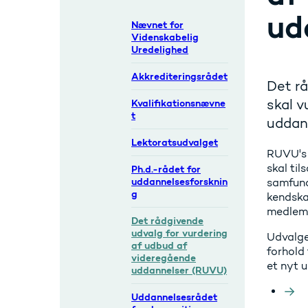
ud
Nævnet for
Videnskabelig
Uredelighed
Akkrediteringsrådet
Det rå
skal v
Kvalifikationsnævne
t
uddann
Lektoratsudvalget
RUVU's 
skal ti
Ph.d.-rådet for
uddannelsesforsknin
samfund
g
kendska
medlem 
Det rådgivende
udvalg for vurdering
Udvalge
af udbud af
forhold 
videregående
et nyt 
uddannelser (RUVU)
Uddannelsesrådet