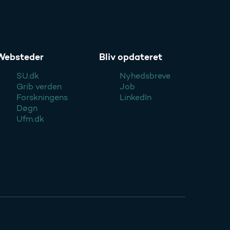
Websteder
Bliv opdateret
SU.dk
Nyhedsbreve
Grib verden
Job
Forskningens
LinkedIn
Døgn
Ufm.dk