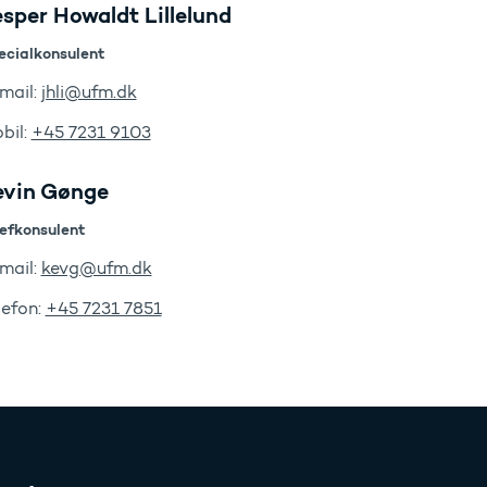
sper Howaldt Lillelund
ecialkonsulent
mail:
jhli@ufm.dk
bil:
+45 7231 9103
evin Gønge
efkonsulent
mail:
kevg@ufm.dk
lefon:
+45 7231 7851