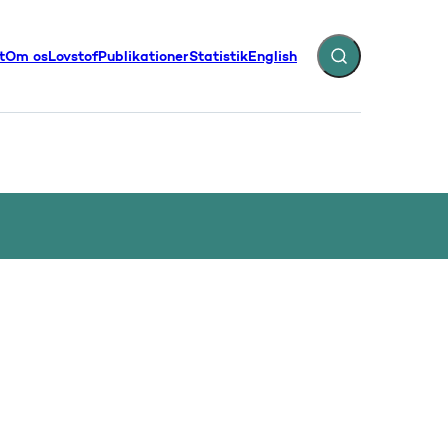
t
Om os
Lovstof
Publikationer
Statistik
English
Fold søgefelt ud
illinger - Flere links