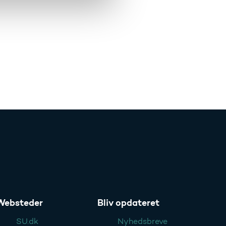
Websteder
Bliv opdateret
SU.dk
Nyhedsbreve