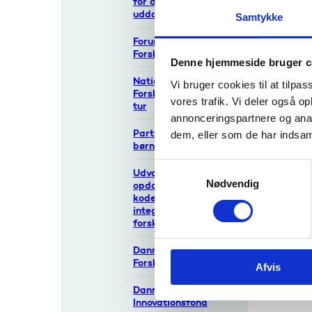
for de maritime
uddannelser
Samtykke
Forum for Arktisk
Forskning
Denne hjemmeside bruger c
Nationalt Udvalg for
Vi bruger cookies til at tilpas
Forskningsinfrastruk
vores trafik. Vi deler også 
tur
annonceringspartnere og anal
Partnerskab for
dem, eller som de har indsaml
børneforskning
S
Udvalg for
Nødvendig
a
opdatering af
kodeks for
m
integritet i
t
forskning
y
Danmarks Frie
k
Forskningsfond
Afvis
k
e
Danmarks
v
Innovationsfond