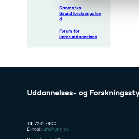
a
Danmarks
l
Grundforskningsfon
g
d
Forum for
læreruddannelsen
Uddannelses- og Forskningssty
Tlf. 7231 7800
E-mail:
ufs@ufm.dk