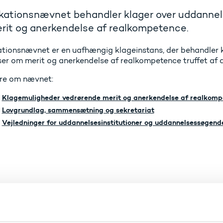
ikationsnævnet behandler klager over uddannel
rit og anerkendelse af realkompetence.
kationsnævnet er en uafhængig klageinstans, der behandler
ser om merit og anerkendelse af realkompetence truffet af 
re om nævnet:
Klagemuligheder vedrørende merit og anerkendelse af realkom
Lovgrundlag, sammensætning og sekretariat
Vejledninger for uddannelsesinstitutioner og uddannelsessøgend