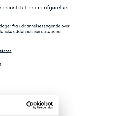
sesinstitutioners afgørelser
 klager fra uddannelsessøgende over
danske uddannelsesinstitutioner.
petence
e