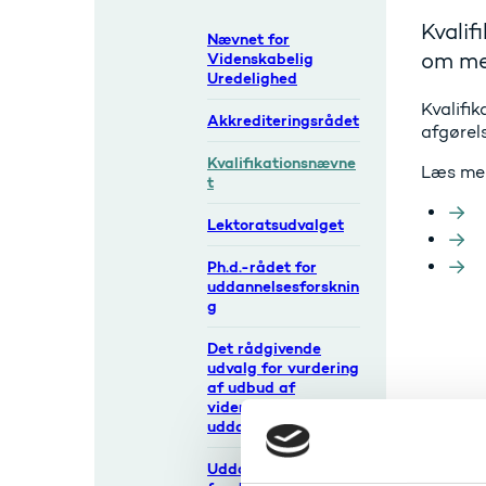
Kvalif
Nævnet for
om me
Videnskabelig
Uredelighed
Kvalifi
Akkrediteringsrådet
afgørel
Kvalifikationsnævne
Læs me
t
Lektoratsudvalget
Ph.d.-rådet for
uddannelsesforsknin
g
Det rådgivende
udvalg for vurdering
af udbud af
videregående
uddannelser (RUVU)
Uddannelsesrådet