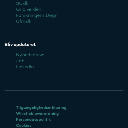
SU.dk
Grib verden
Forskningens Døgn
Ufm.dk
Bliv opdateret
Nyhedsbreve
Job
LinkedIn
Tilgængelighedserklæring
Whistleblowerordning
Persondatapolitik
Cookies