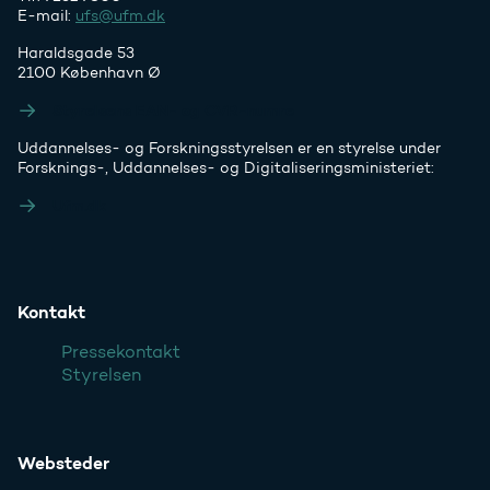
E-mail:
ufs@ufm.dk
Haraldsgade 53
2100 København Ø
Styrelsens EAN- og CVR-numre
Uddannelses- og Forskningsstyrelsen er en styrelse under
Forsknings-, Uddannelses- og Digitaliseringsministeriet:
Ufm.dk
Kontakt
Pressekontakt
Styrelsen
Websteder