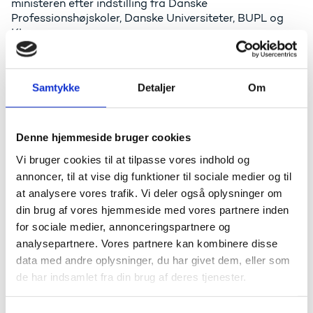
ministeren efter indstilling fra Danske
Professionshøjskoler, Danske Universiteter, BUPL og
KL.
Partnerskabets repræsentantskab består af
medlemmer fra følgende organisationer og
Samtykke
Detaljer
Om
institutioner:
Børne- og Kulturchefforeningen (BKF)
BUPL Lederforeningen
Denne hjemmeside bruger cookies
FOA - Fag og Arbejde
Vi bruger cookies til at tilpasse vores indhold og
Dansk Magisterforening (DM)
annoncer, til at vise dig funktioner til sociale medier og til
Socialpædagogernes Landsforbund (SL)
at analysere vores trafik. Vi deler også oplysninger om
Landsforeningen for Socialpædagoger (LFS)
din brug af vores hjemmeside med vores partnere inden
Danmarks Evalueringsinstitut (EVA)
for sociale medier, annonceringspartnere og
Forældrenes Landsorganisation (FOLA)
analysepartnere. Vores partnere kan kombinere disse
Dagsinstitutionernes Lands-Organisation (DLO)
data med andre oplysninger, du har givet dem, eller som
Rådet for Børns Læring
de har indsamlet fra din brug af deres tjenester.
Børns Vilkår
Pædagogernes Landssammenslutning (PLS)