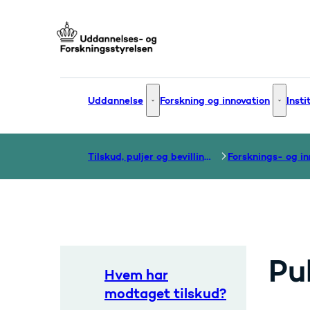
Gå til forsiden
Uddannelse
Forskning og innovation
Insti
Uddannelse - Flere links
Forsknin
Tilskud, puljer og bevillinger
Pu
Hvem har
modtaget tilskud?