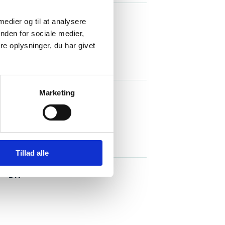
tlands
 medier og til at analysere
nden for sociale medier,
e oplysninger, du har givet
Marketing
at DanMAX
Tillad alle
 – DK