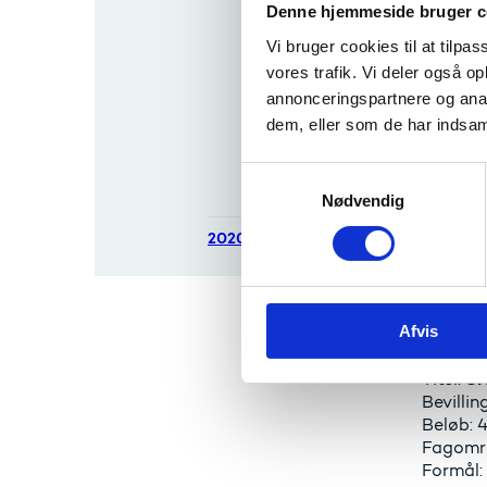
Denne hjemmeside bruger c
bevillinger
2021
Re
Titel:
Vi bruger cookies til at tilpas
Bevilli
vores trafik. Vi deler også 
Pulje til
Beløb: 1
Forskningsin
annonceringspartnere og anal
Fagområ
frastruktur
dem, eller som de har indsaml
Formål:
2021 -
Ekstra
S
bevillinger
Nødvendig
a
SI
Titel:
m
Bevilli
2020
t
Beløb: 
y
Fagområ
Formål:
k
Afvis
k
e
SH
Titel:
v
Bevilli
a
Beløb: 4
l
Fagomr
g
Formål: