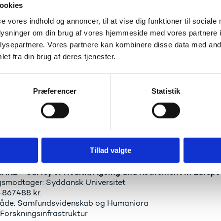
ookies
Wet - Wetland observatories for rewetting of drained pea
se vores indhold og annoncer, til at vise dig funktioner til sociale
ngsmodtager: Aarhus Universitet
oplysninger om din brug af vores hjemmeside med vores partnere i
2.242.022 kr.
ysepartnere. Vores partnere kan kombinere disse data med andr
de: Energi, Klima og Miljø
et fra din brug af deres tjenester.
 Forskningsinfrastruktur
Præferencer
Statistik
NCRYS - Single Crystal X-ray Diffraction Side-station 
ngsmodtager: Aarhus Universitet
25.000.000 kr.
de: Materiale og Nanoteknologi
 Forskningsinfrastruktur
Tillad valgte
ARE - Survey of Health, Ageing and Retirement in Europe
ngsmodtager: Syddansk Universitet
.867.488 kr.
åde: Samfundsvidenskab og Humaniora
 Forskningsinfrastruktur