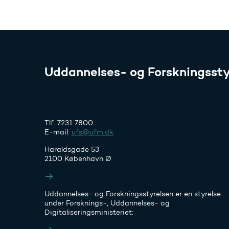
Uddannelses- og Forskningssty
Tlf. 7231 7800
E-mail:
ufs@ufm.dk
Haraldsgade 53
2100 København Ø
Styrelsens EAN- og CVR-numre
Uddannelses- og Forskningsstyrelsen er en styrelse
under Forsknings-, Uddannelses- og
Digitaliseringsministeriet: