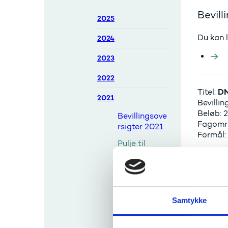
Bevill
2025
Du kan l
2024
2023
2022
DN
Titel:
2021
Bevilli
Beløb: 2
Bevillingsove
Fagomr
rsigter 2021
Formål:
Pulje til
Forskningsin
frastruktur
GI
Titel:
2021
Bevilli
Beløb: 
International
Samtykke
Fagområ
t
Formål:
Netværkspro
gram -