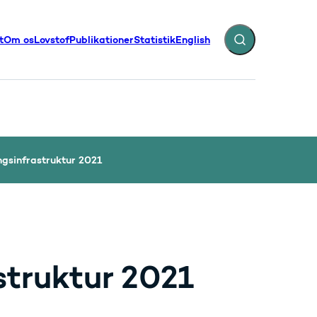
t
Om os
Lovstof
Publikationer
Statistik
English
Fold søgefelt ud
illinger - Flere links
ingsinfrastruktur 2021
astruktur 2021