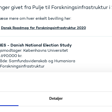
inger givet fra Pulje til Forskningsinfrastruktur i
æse mere om hver enkelt bevilling her:
Dansk Roadmap for Forskningsinfrastruktur 2020
ES - Danish National Election Study
ngsmodtager: Københavns Universitet
.690.000 kr.
åde: Samfundsvidenskab og Humaniora
 Forskningsinfrastruktur
OS - Greenland Integrated Observing System
ngsmodtager: Aarhus Universitet
36.600.000 kr.
Detaljer
de: Energi, Klima og Miljø
 Forskningsinfrastruktur