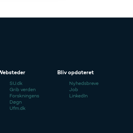
Websteder
Bliv opdateret
SU.dk
Nyhedsbreve
Grib verden
Job
Forskningens
LinkedIn
Døgn
Ufm.dk