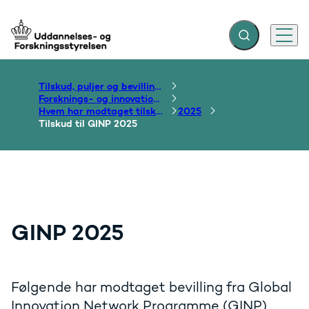
Fold søgefelt ud
Menu
Gå til forsiden
Tilskud, puljer og bevillinger
Forsknings- og innovationsområdet
Hvem har modtaget tilskud?
2025
Tilskud til GINP 2025
GINP 2025
Følgende har modtaget bevilling fra Global
Innovation Network Programme (GINP)