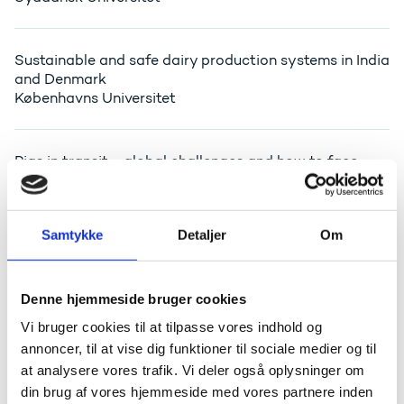
Sustainable and safe dairy production systems in India
and Denmark
Københavns Universitet
Pigs in transit - global challenges and how to face
them (PIT-GLOBAL)
Aarhus Universitet
Samtykke
Detaljer
Om
Biodegradable Wireless Optofluidic Sensor Network
for Sustainable Agriculture
Denne hjemmeside bruger cookies
Syddansk Universitet
Vi bruger cookies til at tilpasse vores indhold og
annoncer, til at vise dig funktioner til sociale medier og til
Industrial Transformation for Absolute Sustainability
at analysere vores trafik. Vi deler også oplysninger om
Network
din brug af vores hjemmeside med vores partnere inden
Danmarks Tekniske Universitet