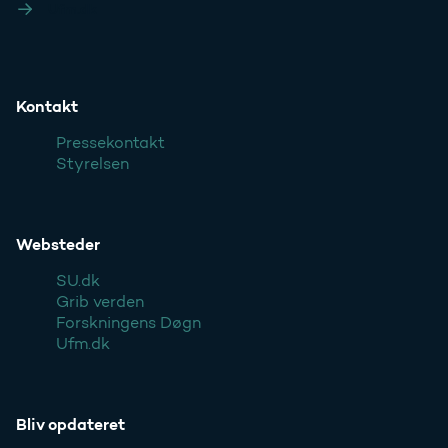
Ufm.dk
Kontakt
Pressekontakt
Styrelsen
Websteder
SU.dk
Grib verden
Forskningens Døgn
Ufm.dk
Bliv opdateret