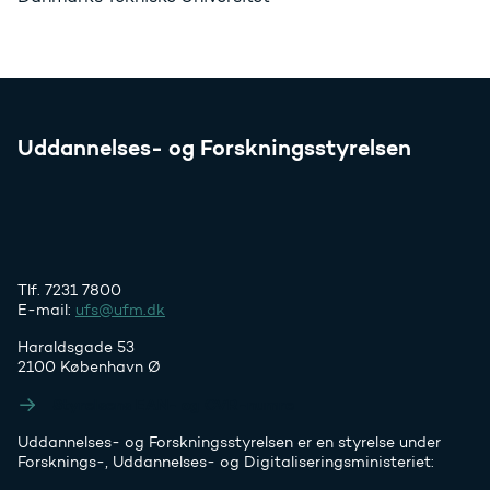
Uddannelses- og Forskningsstyrelsen
Tlf. 7231 7800
E-mail:
ufs@ufm.dk
Haraldsgade 53
2100 København Ø
Styrelsens EAN- og CVR-numre
Uddannelses- og Forskningsstyrelsen er en styrelse under
Forsknings-, Uddannelses- og Digitaliseringsministeriet: