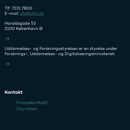
Tlf. 7231 7800
E-mail:
ufs@ufm.dk
Haraldsgade 53
2100 København Ø
Styrelsens EAN- og CVR-numre
Uddannelses- og Forskningsstyrelsen er en styrelse under
Forsknings-, Uddannelses- og Digitaliseringsministeriet:
Ufm.dk
Kontakt
Pressekontakt
Styrelsen