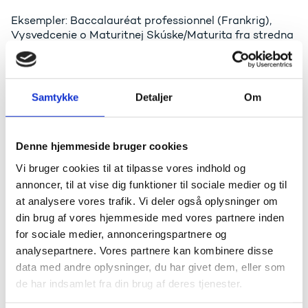
Eksempler: Baccalauréat professionnel (Frankrig),
Vysvedcenie o Maturitnej Skúske/Maturita fra stredna
odborna skola og stredna odborna uciliste (Slovakiet).
Type 3
Samtykke
Detaljer
Om
Denne type omfatter to muligheder:
Denne hjemmeside bruger cookies
A) En erhvervsfaglig eksamen, som er adgangsgivende
i uddannelseslandet, men som adskiller sig væsentligt
Vi bruger cookies til at tilpasse vores indhold og
fra en adgangsgivende eksamen i Danmark, og som er
annoncer, til at vise dig funktioner til sociale medier og til
kendetegnet ved:
at analysere vores trafik. Vi deler også oplysninger om
at den har et fagligt/beskæftigelsesorienteret
din brug af vores hjemmeside med vores partnere inden
indhold kombineret med få almene elementer, som
for sociale medier, annonceringspartnere og
hvad angår niveau og omfang adskiller sig
analysepartnere. Vores partnere kan kombinere disse
væsentlig fra minimumskravene i en dansk
data med andre oplysninger, du har givet dem, eller som
adgangsgivende eksamen
de har indsamlet fra din brug af deres tjenester.
at den er adgangsgivende til alle videregående
uddannelser (higher education).