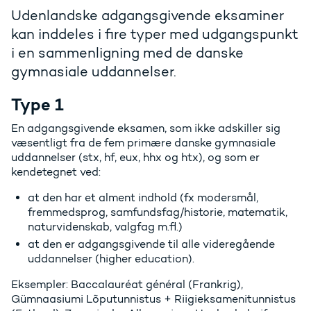
Udenlandske adgangsgivende eksaminer
kan inddeles i fire typer med udgangspunkt
i en sammenligning med de danske
gymnasiale uddannelser.
Type 1
En adgangsgivende eksamen, som ikke adskiller sig
væsentligt fra de fem primære danske gymnasiale
uddannelser (stx, hf, eux, hhx og htx), og som er
kendetegnet ved:
at den har et alment indhold (fx modersmål,
fremmedsprog, samfundsfag/historie, matematik,
naturvidenskab, valgfag m.fl.)
at den er adgangsgivende til alle videregående
uddannelser (higher education).
Eksempler: Baccalauréat général (Frankrig),
Gümnaasiumi Lõputunnistus + Riigieksamenitunnistus