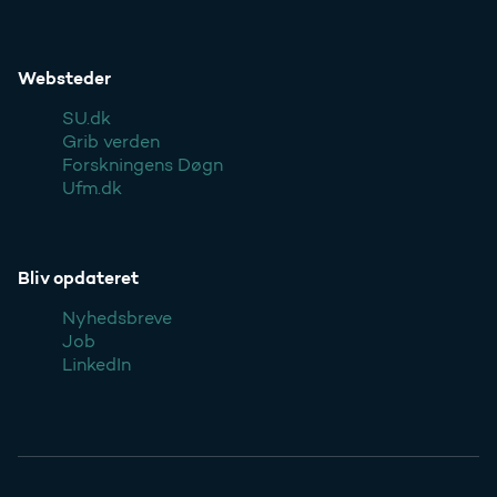
Websteder
SU.dk
Grib verden
Forskningens Døgn
Ufm.dk
Bliv opdateret
Nyhedsbreve
Job
LinkedIn