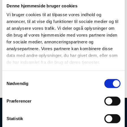
Denne hjemmeside bruger cookies
Vi bruger cookies til at tilpasse vores indhold og
Kirstine Hvitved Ekholm
annoncer, til at vise dig funktioner til sociale medier og til
Specialkonsulent
at analysere vores trafik. Vi deler også oplysninger om
Direkte telefon:
+45 7231 8603
din brug af vores hjemmeside med vores partnere inden
E-mail:
nvu@ufm.dk
for sociale medier, annonceringspartnere og
analysepartnere. Vores partnere kan kombinere disse
Cecilie Rahbek Wassberg
data med andre oplysninger, du har givet dem, eller som
de har indsamlet fra din brug af deres tjenester.
Fuldmægtig
Direkte telefon:
+45 7231 9162
E-mail:
nvu@ufm.dk
S
Nødvendig
a
m
t
Præferencer
y
k
Uddannelses- og Forskningsstyrelsen
k
Statistik
e