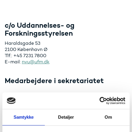
c/o Uddannelses- og
Forskningsstyrelsen
Haraldsgade 53
2100 København Ø
Tlf.:
+45 7231 7800
E-mail:
nvu@ufm.dk
Medarbejdere i sekretariatet
Anette Gramstrup
Samtykke
Detaljer
Om
Teamkoordinator
Direkte telefon: +45 7231 8079
E-mail:
nvu@ufm.dk