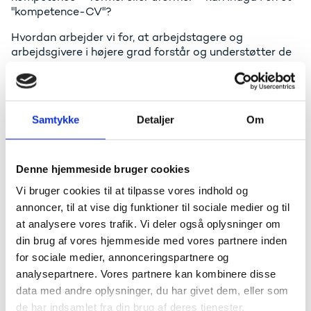
"kompetence-CV"?
Hvordan arbejder vi for, at arbejdstagere og
arbejdsgivere i højere grad forstår og understøtter de
nye læringsformer, gør brug af efter- og
videreuddannelse og benytter sig korrekt af de tilbud,
som opstår.
Samtykke
Detaljer
Om
Det er nogle af de spørgsmål vi vil arbejde med på
konferencen. Vel mødt!
Jacob Fuglsang, uddannelsesredaktør på Politiken, har
Denne hjemmeside bruger cookies
sagt ja til at moderere dagen.
Vi bruger cookies til at tilpasse vores indhold og
annoncer, til at vise dig funktioner til sociale medier og til
Målgruppe
at analysere vores trafik. Vi deler også oplysninger om
din brug af vores hjemmeside med vores partnere inden
Konferencen er tænkt som en samlende netværksdag
for sociale medier, annonceringspartnere og
for hele voksenlæringssektoren, og det er blandt andet
målet med dagen at møde spændende kolleger fra
analysepartnere. Vores partnere kan kombinere disse
andre dele af sektoren, dele interessante historier,
data med andre oplysninger, du har givet dem, eller som
bedste praksis og blive inspireret!
de har indsamlet fra din brug af deres tjenester.