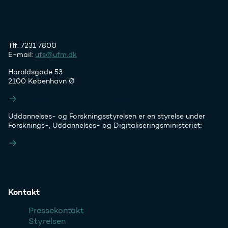
Tlf. 7231 7800
E-mail:
ufs@ufm.dk
Haraldsgade 53
2100 København Ø
Styrelsens EAN- og CVR-numre
Uddannelses- og Forskningsstyrelsen er en styrelse under
Forsknings-, Uddannelses- og Digitaliseringsministeriet:
Ufm.dk
Kontakt
Pressekontakt
Styrelsen