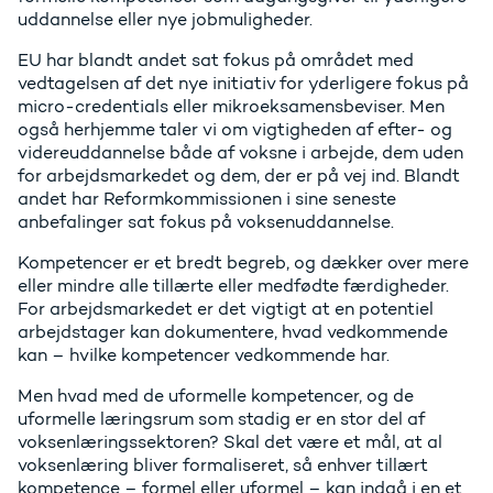
uddannelse eller nye jobmuligheder.
EU har blandt andet sat fokus på området med
vedtagelsen af det nye initiativ for yderligere fokus på
micro-credentials eller mikroeksamensbeviser. Men
også herhjemme taler vi om vigtigheden af efter- og
videreuddannelse både af voksne i arbejde, dem uden
for arbejdsmarkedet og dem, der er på vej ind. Blandt
andet har Reformkommissionen i sine seneste
anbefalinger sat fokus på voksenuddannelse.
Kompetencer er et bredt begreb, og dækker over mere
eller mindre alle tillærte eller medfødte færdigheder.
For arbejdsmarkedet er det vigtigt at en potentiel
arbejdstager kan dokumentere, hvad vedkommende
kan – hvilke kompetencer vedkommende har.
Men hvad med de uformelle kompetencer, og de
uformelle læringsrum som stadig er en stor del af
voksenlæringssektoren? Skal det være et mål, at al
voksenlæring bliver formaliseret, så enhver tillært
kompetence – formel eller uformel – kan indgå i en et