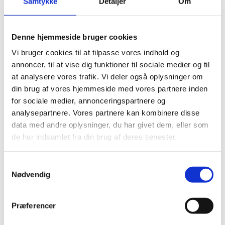
Samtykke
Detaljer
Om
Læs mere om seminaret
Praktisk
Denne hjemmeside bruger cookies
Vi bruger cookies til at tilpasse vores indhold og
Uddannelses- og Forskningsstyrelsen har mulighed for
at tilmelde 2 deltagere til seminaret. For at komme i
annoncer, til at vise dig funktioner til sociale medier og til
betragtning skal du udfylde nedenstående
at analysere vores trafik. Vi deler også oplysninger om
ansøgningsskema, hvor du kort begrunder din
din brug af vores hjemmeside med vores partnere inden
motivation for at deltage.
for sociale medier, annonceringspartnere og
analysepartnere. Vores partnere kan kombinere disse
Rejseudgifter dækkes af Erasmus+-programmet.
data med andre oplysninger, du har givet dem, eller som
Seminaret afvikles på engelsk.
de har indsamlet fra din brug af deres tjenester.
Ansøgningsfrist
S
Nødvendig
a
Der er ansøgningsfrist d. 29.06.2022
m
t
Præferencer
Ansøgning
y
k