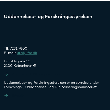
Uddannelses- og Forskningsstyrelsen
Tlf. 7231 7800
E-mail:
ufs@ufm.dk
Haraldsgade 53
2100 København Ø
Styrelsens EAN- og CVR-numre
Uddannelses- og Forskningsstyrelsen er en styrelse under
Forsknings-, Uddannelses- og Digitaliseringsministeriet:
Ufm.dk