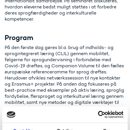
internationalt samarbejde. På seminaret diskuteres,
hvordan eleverne bedst muligt støttes i at forbedre
deres sprogfærdigheder og interkulturelle
kompetencer.
Program
På den første dag gøres bl.a. brug af indholds- og
sprogintegreret læring (CLIL) gennem mobilitet,
følgerne for sprogundervisning i forbindelse med
Covid-19 drøftes, og Companion Volume til den fælles
europæiske referenceramme for sprog drøftes.
Herudover afvikles netværkssession til nye kontakter
og Erasmus+ projekter. På anden dag fokuseres på
best-practice med eksempler på aktiv læring, sproglig
fordybelse, flersproget og interkulturel læring gennem
mobilitet, samt nye metoder og digitale værktøjer til
sprogundervisning og –læring. Der kan forekomme
ændringer i programmet.
Yderligere information om seminaret