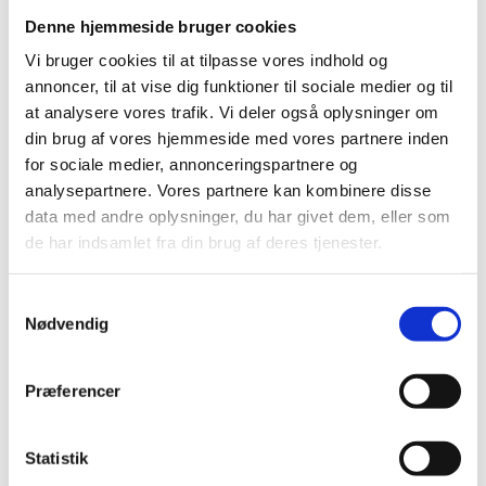
Denne hjemmeside bruger cookies
Læs mere om Nordplus
Vi bruger cookies til at tilpasse vores indhold og
annoncer, til at vise dig funktioner til sociale medier og til
Målgruppe
at analysere vores trafik. Vi deler også oplysninger om
Webinarerne er henvendt til alle, der er interesserede i
din brug af vores hjemmeside med vores partnere inden
at ansøge om et forberedende besøg gennem
for sociale medier, annonceringspartnere og
Nordplus Junior, Nordplus Voksen og Nordplus
analysepartnere. Vores partnere kan kombinere disse
Nordens Sprog. Kendskab til Nordplus er ikke en
data med andre oplysninger, du har givet dem, eller som
forudsætning for at deltage.
de har indsamlet fra din brug af deres tjenester.
Tilmelding
S
Nødvendig
a
Tilmelding til webinarerne er nødvendig. Du kan
m
tilmelde dig her:
t
Præferencer
Tilmeld dig webinaret på dansk den 29. august
y
klokken 14:00-15:00
k
Tilmeld dig webinaret på engelsk den 25. august
klokken 14:00-15:00
k
Statistik
e