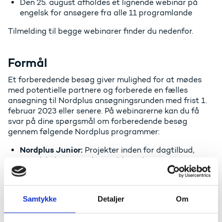
Den 25. august afholdes et lignende webinar på
engelsk for ansøgere fra alle 11 programlande
Tilmelding til begge webinarer finder du nedenfor.
Formål
Et forberedende besøg giver mulighed for at mødes
med potentielle partnere og forberede en fælles
ansøgning til Nordplus ansøgningsrunden med frist 1.
februar 2023 eller senere. På webinarerne kan du få
svar på dine spørgsmål om forberedende besøg
gennem følgende Nordplus programmer:
Nordplus Junior:
Projekter inden for dagtilbud,
grundskole og ungdomsuddannelse
Nordplus Voksen:
Projekter inden for formel,
uformel og ikke-formel voksenuddannelse samt
folkeoplysning
Samtykke
Detaljer
Om
Nordplus Nordens Sprog:
Projekter inden for alle
uddannelsessektorer med fokus på nordiske sprog