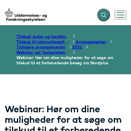
Fold søgefelt ud
Menu
Gå til forsiden
Tilskud, puljer og bevillinger
Tilskud til internationalt samarbejde om uddannelse
Arrangementer
Tidligere arrangementer
2022
Webinar om 'forberedende besøg' gennem Nordplus 2022
Webinar: Hør om dine muligheder for at søge om
tilskud til et forberedende besøg via Nordplus
Webinar: Hør om dine
muligheder for at søge om
tilskud til et forberedende