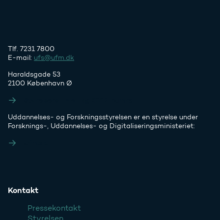
Tlf. 7231 7800
E-mail:
ufs@ufm.dk
Haraldsgade 53
2100 København Ø
Styrelsens EAN- og CVR-numre
Uddannelses- og Forskningsstyrelsen er en styrelse under
Forsknings-, Uddannelses- og Digitaliseringsministeriet:
Ufm.dk
Kontakt
Pressekontakt
Styrelsen