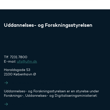
Uddannelses- og Forskningsstyrelsen
Tlf. 7231 7800
E-mail:
ufs@ufm.dk
Haraldsgade 53
2100 København Ø
Styrelsens EAN- og CVR-numre
Uddannelses- og Forskningsstyrelsen er en styrelse under
Forsknings-, Uddannelses- og Digitaliseringsministeriet:
Ufm.dk