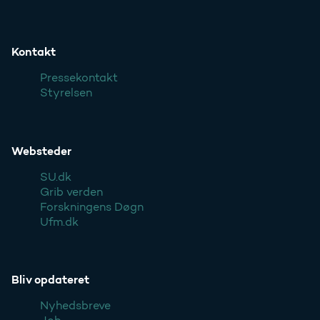
Kontakt
Pressekontakt
Styrelsen
Websteder
SU.dk
Grib verden
Forskningens Døgn
Ufm.dk
Bliv opdateret
Nyhedsbreve