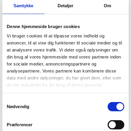
Etablere netværk.
Samtykke
Detaljer
Om
Høre gode eksempler på Erasmus+-
samarbejdsprojekter med fokus på den grønne
prioritet.
Denne hjemmeside bruger cookies
Udveksle idéer inden for bæredygtighed og grøn
praksis.
Vi bruger cookies til at tilpasse vores indhold og
annoncer, til at vise dig funktioner til sociale medier og til
at analysere vores trafik. Vi deler også oplysninger om
Praktisk
din brug af vores hjemmeside med vores partnere inden
Da seminaret foregår på engelsk, er det en
for sociale medier, annonceringspartnere og
forudsætning for deltagelse at kunne tale flydende
analysepartnere. Vores partnere kan kombinere disse
engelsk.
data med andre oplysninger, du har givet dem, eller som
de har indsamlet fra din brug af deres tjenester.
Uddannelses- og Forskningsstyrelsen har mulighed for
at sende op til to deltagere til seminaret. For at
komme i betragtning skal du udfylde nedenstående
S
ansøgningsskema, hvor du begrunder din motivation
Nødvendig
a
for at deltage.
m
t
Præferencer
Ansøgningsfrist
y