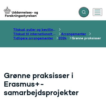
Fold søgefelt ud
Menu
Gå til forsiden
Tilskud, puljer og bevillinger
Tilskud til internationalt samarbejde om uddannelse
Arrangementer
Tidligere arrangementer
2024
Grønne praksisser
Grønne praksisser i
Erasmus+-
samarbejdsprojekter