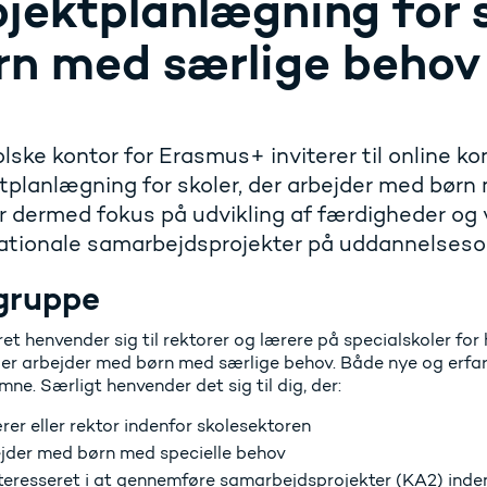
ojektplanlægning for 
rn med særlige behov
lske kontor for Erasmus+ inviterer til online 
tplanlægning for skoler, der arbejder med børn
 dermed fokus på udvikling af færdigheder og 
nationale samarbejdsprojekter på uddannelses
gruppe
et henvender sig til rektorer og lærere på specialskoler f
 der arbejder med børn med særlige behov. Både nye og er
mne. Særligt henvender det sig til dig, der:
ærer eller rektor indenfor skolesektoren
jder med børn med specielle behov
nteresseret i at gennemføre samarbejdsprojekter (KA2) ind