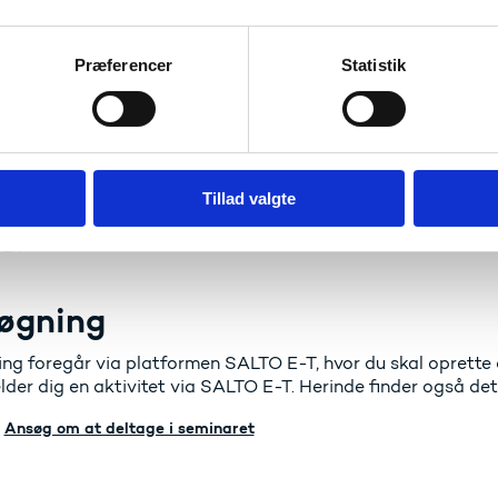
naret foregår på engelsk, er det en forudsætning for deltage
ses- og Forskningsstyrelsen har mulighed for at sende op ti
 betragtning skal du udfylde nedenstående ansøgningsskem
Præferencer
Statistik
eltage.
r til rejse og ophold dækkes af Erasmus+-programmet.
øgningsfrist
Tillad valgte
024
øgning
ng foregår via platformen SALTO E-T, hvor du skal oprette d
lder dig en aktivitet via SALTO E-T. Herinde finder også de
Ansøg om at deltage i seminaret