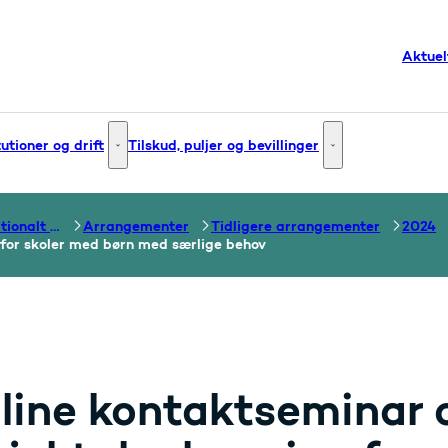
Aktuel
tutioner og drift
Tilskud, puljer og bevillinger
g og innovation - Flere links
Institutioner og drift - Flere links
Tilskud, puljer og bev
Tilskud til internationalt samarbejde om uddannelse
Arrangementer
Tidligere arrangementer
2024
for skoler med børn med særlige behov
line kontaktseminar