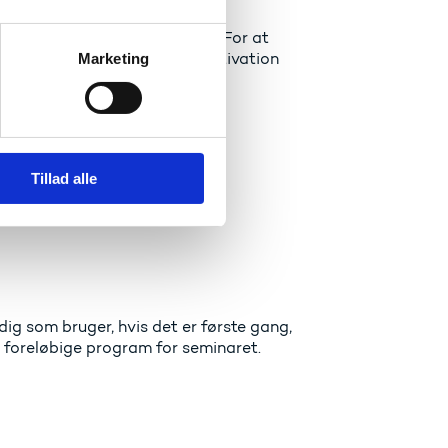
lse, at man taler engelsk.
l to deltagere til seminaret. For at
a, hvor du begrunder din motivation
Marketing
Tillad alle
ig som bruger, hvis det er første gang,
t foreløbige program for seminaret.