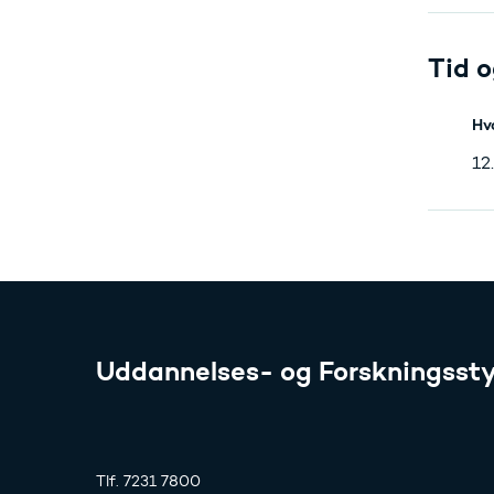
Tid o
Hv
12
Uddannelses- og Forskningssty
Tlf. 7231 7800