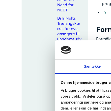
pro
Need for
NEET
BiTriMulti:
Træningskur
For
sus for nye
ansøgere til
Formåle
ungdomsudv
inden f
ekslinger
blandt 
Træningskur
samt bæ
sus: Den
gode
På semi
Samtykke
ansøgning til
Få u
en Erasmus+
ungdomsudv
På g
Denne hjemmeside bruger c
eksling
Netv
Vi bruger cookies til at tilpas
Kontaktsemi
vores trafik. Vi deler også 
nar om
Prak
mulighedern
annonceringspartnere og anal
e Erasmus+
dem, eller som de har indsaml