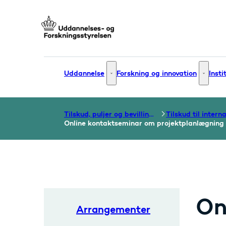
Gå til forsiden
Uddannelse
Forskning og innovation
Insti
Uddannelse - Flere links
Forsknin
Tilskud, puljer og bevillinger
Online kontaktseminar om projektplanlægning 
On
Arrangementer