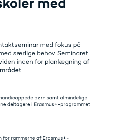
skoler med
kontaktseminar med fokus på
 med særlige behov. Seminaret
viden inden for planlægning af
området
or handicappede børn samt almindelige
farne deltagere i Erasmus+-programmet
en for rammerne af Erasmus+-