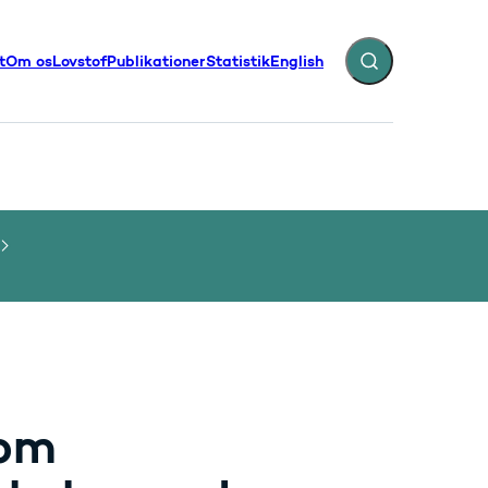
t
Om os
Lovstof
Publikationer
Statistik
English
Fold søgefelt ud
illinger - Flere links
 om