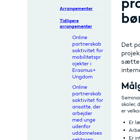
pr
Arrangementer
bø
Tidligere
arrangementer
Online
partnerskab
Det po
saktivitet for
projek
mobilitetspr
sætter
ojekter i
inter
Erasmus+
Ungdom
Mål
Online
partnerskab
Seminar
saktivitet for
skoler,
ansatte, der
er velko
arbejder
med unge
Er l
udenfor
Arbe
uddannelses
Er i
sektoren: