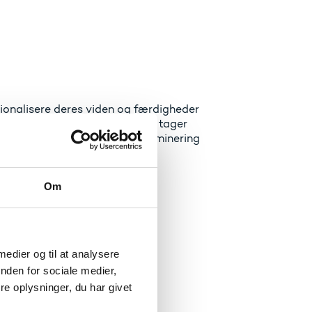
sionalisere deres viden og færdigheder
ddannelsesområdet. Seminaret tager
 af projektresultater og disseminering
Om
gning
 deres interesser
 medier og til at analysere
nden for sociale medier,
e oplysninger, du har givet