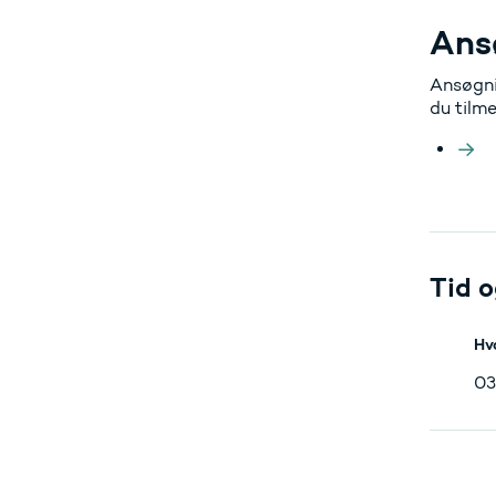
Ans
Ansøgni
du tilm
Tid o
Hv
03