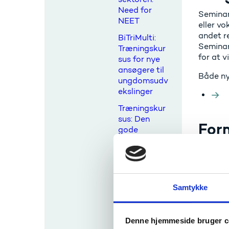
Need for
Seminare
NEET
eller vo
andet re
BiTriMulti:
Seminare
Træningskur
for at v
sus for nye
ansøgere til
Både ny
ungdomsudv
ekslinger
Træningskur
sus: Den
For
gode
ansøgning til
Seminare
en Erasmus+
Erasmus
ungdomsudv
eksling
På semin
Samtykke
Kontaktsemi
Konk
nar om
Vide
mulighedern
Denne hjemmeside bruger c
e Erasmus+
Muli