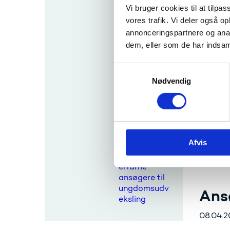
tilbyder
Vide
Vi bruger cookies til at tilpas
morgendage
vores trafik. Vi deler også 
ns
Seminar
annonceringspartnere og anal
europæiske
dem, eller som de har indsaml
arkitekter
Prak
Partnerskabs
S
aktivitet for
Da semi
Nødvendig
a
kommunale
m
aktører
Uddannel
t
inden for
komme i
ungdomsomr
y
for at d
ådet
k
Afvis
k
Udgifte
Træningskur
e
sus for
erfarne
v
ansøgere til
a
ungdomsudv
Ans
l
eksling
g
08.04.2