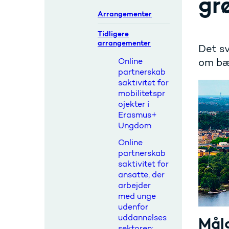
gr
Arrangementer
Tidligere
arrangementer
Det sv
Online
om bæ
partnerskab
saktivitet for
mobilitetspr
ojekter i
Erasmus+
Ungdom
Online
partnerskab
saktivitet for
ansatte, der
arbejder
med unge
udenfor
uddannelses
Mål
sektoren: