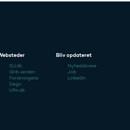
Websteder
Bliv opdateret
SU.dk
Nyhedsbreve
Grib verden
Job
Forskningens
LinkedIn
Døgn
Ufm.dk