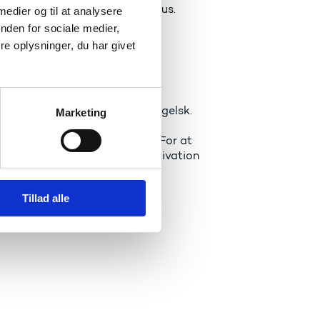
ekter med bæredygtighed i fokus.
 medier og til at analysere
nden for sociale medier,
iteter.
e oplysninger, du har givet
else at kunne tale flydende engelsk.
Marketing
l to deltagere til seminaret. For at
a, hvor du begrunder din motivation
Tillad alle