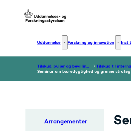
Gå til forsiden
Uddannelse
Forskning og innovation
Insti
Uddannelse - Flere links
Forsknin
Tilskud, puljer og bevillinger
Seminar om bæredygtighed og grønne strategi
Se
Arrangementer