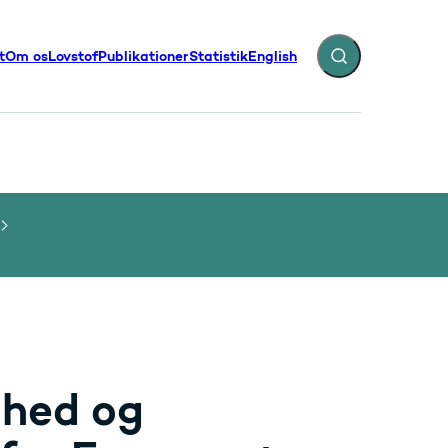
t
Om os
Lovstof
Publikationer
Statistik
English
Fold søgefelt ud
illinger - Flere links
hed og