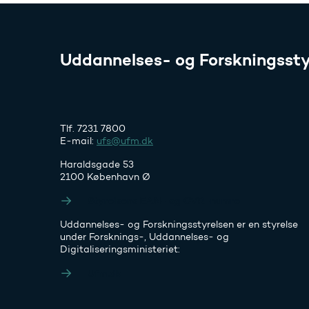
Uddannelses- og Forskningssty
Tlf. 7231 7800
E-mail:
ufs@ufm.dk
Haraldsgade 53
2100 København Ø
Styrelsens EAN- og CVR-numre
Uddannelses- og Forskningsstyrelsen er en styrelse
under Forsknings-, Uddannelses- og
Digitaliseringsministeriet:
Ufm.dk