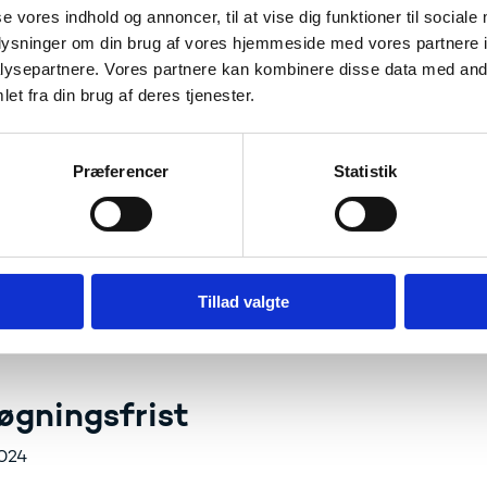
nsdeling og erfaringsudveksling af ideer til Erasmus+-proj
se vores indhold og annoncer, til at vise dig funktioner til sociale
oplysninger om din brug af vores hjemmeside med vores partnere i
et vil bestå af både oplæg, gruppearbejde og netværksaktiv
ysepartnere. Vores partnere kan kombinere disse data med andr
et fra din brug af deres tjenester.
tisk
naret foregår på engelsk, er det en forudsætning for deltag
Præferencer
Statistik
ses- og Forskningsstyrelsen har mulighed for at sende op ti
 betragtning skal du udfylde nedenstående ansøgningsskem
eltage.
Tillad valgte
r til rejse og ophold dækkes af Erasmus+-programmet.
øgningsfrist
024