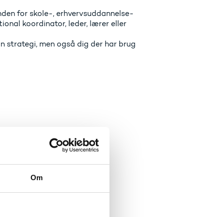
inden for skole-, erhvervsuddannelse-
nal koordinator, leder, lærer eller
øn strategi, men også dig der har brug
 af en grøn strategi i deres
Om
med en grønnere strategi.