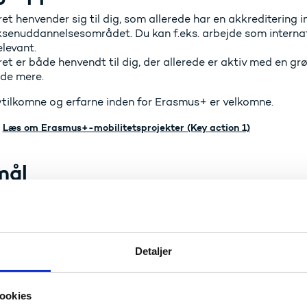
t henvender sig til dig, som allerede har en akkreditering 
ksenuddannelsesområdet. Du kan f.eks. arbejde som internatio
levant.
t er både henvendt til dig, der allerede er aktiv med en gr
ide mere.
tilkomne og erfarne inden for Erasmus+ er velkomne.
Læs om Erasmus+-mobilitetsprojekter (Key action 1)
mål
t har til formål at støtte organisationer i implementeringen
+-plan.
aret vil du bl.a. få.:
Detaljer
rete værktøjer og idéer til at udvikle jeres Erasmus+-plan 
n fra eksperter på området og høre om ' best practises'.
ookies
ghed for at etablere netværk.