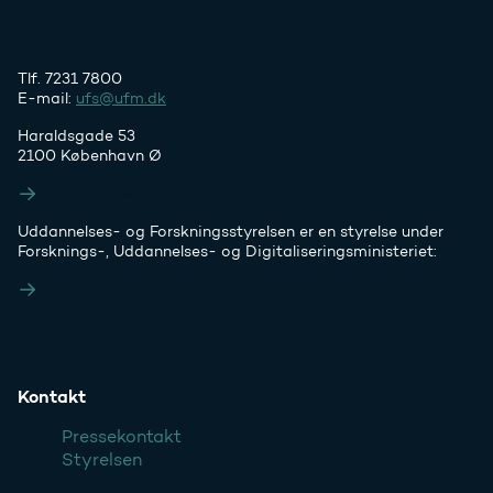
Tlf. 7231 7800
E-mail:
ufs@ufm.dk
Haraldsgade 53
2100 København Ø
Styrelsens EAN- og CVR-numre
Uddannelses- og Forskningsstyrelsen er en styrelse under
Forsknings-, Uddannelses- og Digitaliseringsministeriet:
Ufm.dk
Kontakt
Pressekontakt
Styrelsen