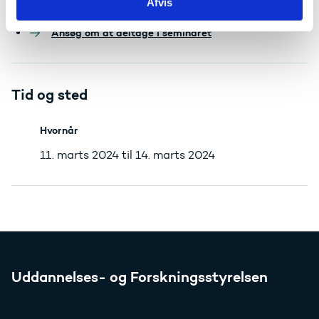
Afvis
tilmelder dig et seminar via SALTO E-T.
Ansøg om at deltage i seminaret
Tid og sted
Hvornår
11. marts 2024 til 14. marts 2024
Uddannelses- og Forskningsstyrelsen