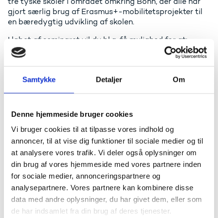
tre tyske skoler i området omkring Bonn, der alle har
gjort særlig brug af Erasmus+-mobilitetsprojekter til
en bæredygtig udvikling af skolen.
I løbet af seminaret vil du bl.a. få mulighed for at:
Høre eksempler på best-practice inden for
området
Samtykke
Detaljer
Om
Udveksle erfaringer og opbygge netværk
Blive præsenteret for eTwinning og European
School Education Platform som
samarbejdsplatforme
Denne hjemmeside bruger cookies
Vi bruger cookies til at tilpasse vores indhold og
Foruden de tre studiebesøg vil der også være oplæg,
workshop og netværksaktiviteter.
annoncer, til at vise dig funktioner til sociale medier og til
at analysere vores trafik. Vi deler også oplysninger om
Som deltager er det forventet, at du deltager aktivt i
din brug af vores hjemmeside med vores partnere inden
diskussionerne og er villig til at dele eventuelle
for sociale medier, annonceringspartnere og
erfaringer med emnet ”bæredygtighed” i Erasmus+-
analysepartnere. Vores partnere kan kombinere disse
projekter.
data med andre oplysninger, du har givet dem, eller som
Se program (PDF)
de har indsamlet fra din brug af deres tjenester.