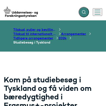
Fold søgefelt ud
Menu
Gå til forsiden
Tilskud, puljer og bevillinger
Tilskud til internationalt samarbejde om uddannelse
Arrangementer
Tidligere arrangementer
2024
Studiebesøg i Tyskland
Kom på studiebesøg i
Tyskland og få viden om
bæredygtighed i
Erasmus+-projekter