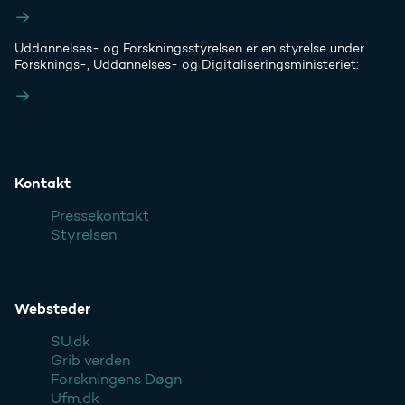
Styrelsens EAN- og CVR-numre
Uddannelses- og Forskningsstyrelsen er en styrelse under
Forsknings-, Uddannelses- og Digitaliseringsministeriet:
Ufm.dk
Kontakt
Pressekontakt
Styrelsen
Websteder
SU.dk
Grib verden
Forskningens Døgn
Ufm.dk