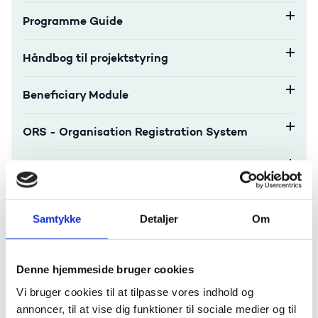
Programme Guide
Håndbog til projektstyring
Beneficiary Module
ORS - Organisation Registration System
Online Language Support
Fewer Opportunities top-up og Inclusion
support
Samtykke
Detaljer
Om
Green travel
Denne hjemmeside bruger cookies
Vi bruger cookies til at tilpasse vores indhold og
Force majeure og afbrudte mobilitetsophold
annoncer, til at vise dig funktioner til sociale medier og til