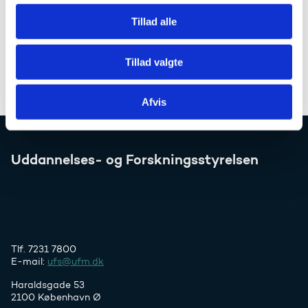
g
Tillad alle
Tillad valgte
Afvis
Uddannelses- og Forskningsstyrelsen
Tlf. 7231 7800
E-mail:
ufs@ufm.dk
Haraldsgade 53
2100 København Ø