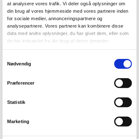
at analysere vores trafik. Vi deler også oplysninger om
Formidling af dit projekt
din brug af vores hjemmeside med vores partnere inden
for sociale medier, annonceringspartnere og
Selvevalueringsskema
analysepartnere. Vores partnere kan kombinere disse
data med andre oplysninger, du har givet dem, eller som
Behandling af data og personoplysninger
de har indsamlet fra din brug af deres tjenester.
Klagevejledning
S
Nødvendig
a
m
Hjælp til administration
t
Præferencer
y
k
Har du spørgsmål til afrapportering eller bilag,
k
Statistik
kontakt
Bevillingsenheden Svendborg
e
v
Har du spørgsmål vedr. evt. ændringer i jeres
Marketing
a
godkendte projekt, kontakt
Ane Kristine Coster
,
l
Jonas Bæk
eller
Rune Wulff Christensen