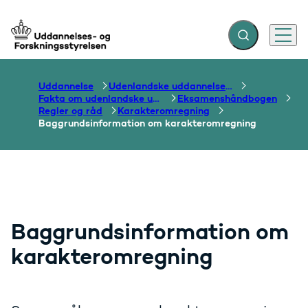
Fold søgefelt ud
Menu
Gå til forsiden
Uddannelse
Udenlandske uddannelser og dokumentation over grænser
Fakta om udenlandske uddannelser
Eksamenshåndbogen
Regler og råd
Karakteromregning
Baggrundsinformation om karakteromregning
Baggrundsinformation om
karakteromregning