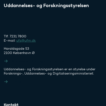
Uddannelses- og Forskningsstyrelsen
Tlf. 7231 7800
E-mail:
ufs@ufm.dk
Haraldsgade 53
2100 København Ø
Styrelsens EAN- og CVR-numre
Uddannelses- og Forskningsstyrelsen er en styrelse under
Forsknings-, Uddannelses- og Digitaliseringsministeriet:
Ufm.dk
Kontakt