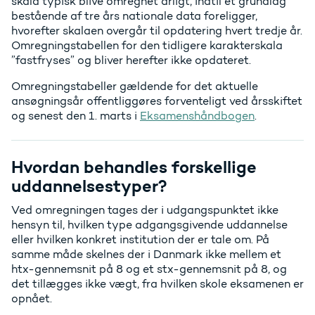
skala typisk blive omregnet årligt, indtil et grundlag
bestående af tre års nationale data foreligger,
hvorefter skalaen overgår til opdatering hvert tredje år.
Omregningstabellen for den tidligere karakterskala
”fastfryses” og bliver herefter ikke opdateret.
Omregningstabeller gældende for det aktuelle
ansøgningsår offentliggøres forventeligt ved årsskiftet
og senest den 1. marts i
Eksamenshåndbogen
.
Hvordan behandles forskellige
uddannelsestyper?
Ved omregningen tages der i udgangspunktet ikke
hensyn til, hvilken type adgangsgivende uddannelse
eller hvilken konkret institution der er tale om. På
samme måde skelnes der i Danmark ikke mellem et
htx-gennemsnit på 8 og et stx-gennemsnit på 8, og
det tillægges ikke vægt, fra hvilken skole eksamenen er
opnået.