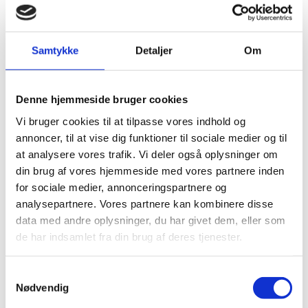
fagområdet medie og kommunikation &
Danmarks Medie- og Journalisthøjskole
DMJX-uddannelserne og Grafisk
kommunikation
Samtykke
Detaljer
Om
T
Denne hjemmeside bruger cookies
Teknik, produktion, service m.v.
Vi bruger cookies til at tilpasse vores indhold og
V
annoncer, til at vise dig funktioner til sociale medier og til
at analysere vores trafik. Vi deler også oplysninger om
Velfærd, undervisning og sundhed
din brug af vores hjemmeside med vores partnere inden
for sociale medier, annonceringspartnere og
Voksenunderviser
analysepartnere. Vores partnere kan kombinere disse
data med andre oplysninger, du har givet dem, eller som
de har indsamlet fra din brug af deres tjenester.
Susanne Nielsen
S
Chefsekretær
Nødvendig
a
Jura og Institutionspersonale
m