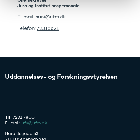
Chefsekretær
Jura og Institutionspersonale
E-mail:
suni@ufm.dk
Telefon:
72318621
Uddannelses- og Forskningsstyrelsen
Tlf. 7231 7800
E-mail:
ufs@ufm.dk
Haraldsgade 53
2100 København Ø