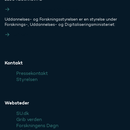
Styrelsens EAN- og CVR-numre
Uddannelses- og Forskningsstyrelsen er en styrelse under
Forsknings-, Uddannelses- og Digitaliseringsministeriet:
Ufm.dk
Kontakt
Pressekontakt
Styrelsen
Websteder
SU.dk
Grib verden
Forskningens Døgn