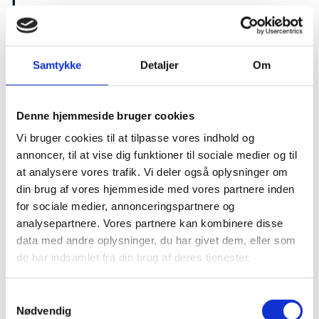
I
Installation og energi
(erhvervsakademiuddannelse og
Samtykke
Detaljer
Om
professionsbacheloruddannelse)
IT-udvikling (erhvervsakademiuddannelse og
Denne hjemmeside bruger cookies
professionsbacheloruddannelse)
Vi bruger cookies til at tilpasse vores indhold og
J
annoncer, til at vise dig funktioner til sociale medier og til
at analysere vores trafik. Vi deler også oplysninger om
Jordbrug (erhvervsakademiuddannelse og
din brug af vores hjemmeside med vores partnere inden
professionsbacheloruddannelse)
for sociale medier, annonceringspartnere og
L
analysepartnere. Vores partnere kan kombinere disse
data med andre oplysninger, du har givet dem, eller som
Laboratorie-, fødevare-, proces- og
de har indsamlet fra din brug af deres tjenester.
miljøteknologi (erhvervsakademiuddannelse
og professionsbacheloruddannelse)
S
P
Nødvendig
a