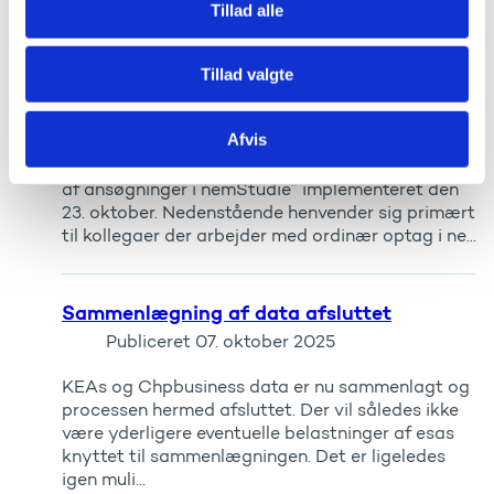
Tillad alle
Implementering af ændringsanmodning
417: Prioritering af ansøgninger i
Tillad valgte
nemStudie
Publiceret
13. oktober 2025
Afvis
I release 2.5.1 bliver funktionaliteten ”Prioritering
af ansøgninger i nemStudie” implementeret den
23. oktober. Nedenstående henvender sig primært
til kollegaer der arbejder med ordinær optag i ne...
Sammenlægning af data afsluttet
Publiceret
07. oktober 2025
KEAs og Chpbusiness data er nu sammenlagt og
processen hermed afsluttet. Der vil således ikke
være yderligere eventuelle belastninger af esas
knyttet til sammenlægningen. Det er ligeledes
igen muli...