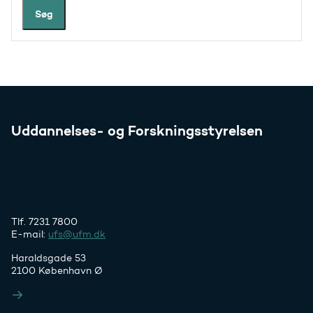
Søg
Uddannelses- og Forskningsstyrelsen
Tlf. 7231 7800
E-mail:
ufs@ufm.dk
Haraldsgade 53
2100 København Ø
Styrelsens EAN- og CVR-numre