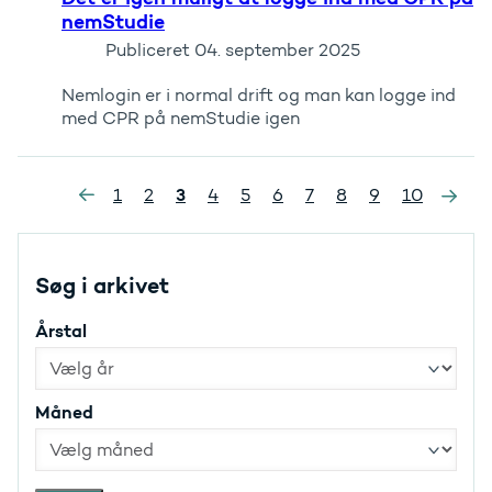
nemStudie
Publiceret
04. september 2025
Nemlogin er i normal drift og man kan logge ind
med CPR på nemStudie igen
»
3
1
2
4
5
6
7
8
9
10
«
Søg i arkivet
Årstal
Måned