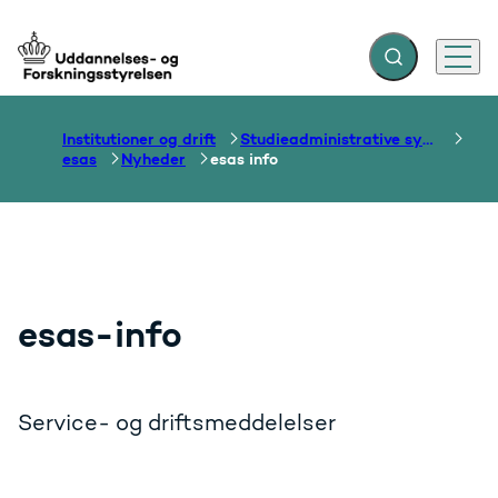
Fold søgefelt ud
Menu
Gå til forsiden
Institutioner og drift
Studieadministrative systemer
esas
Nyheder
esas info
esas-info
Service- og driftsmeddelelser