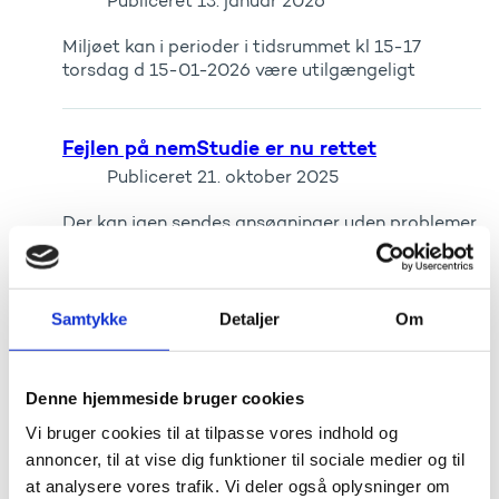
Publiceret
13. januar 2026
Miljøet kan i perioder i tidsrummet kl 15-17
torsdag d 15-01-2026 være utilgængeligt
Fejlen på nemStudie er nu rettet
Publiceret
21. oktober 2025
Der kan igen sendes ansøgninger uden problemer.
Udfordringer med nemStudie
Samtykke
Detaljer
Om
Publiceret
21. oktober 2025
Ansøger kan opleve udfordringer med at ansøge
Denne hjemmeside bruger cookies
på nemStudie. Vi forventer at der vil gå en halv
time, hvorefter det igen vil være muligt at ansøge
Vi bruger cookies til at tilpasse vores indhold og
i nemStudie. Vi sender en opdatering ud igen...
annoncer, til at vise dig funktioner til sociale medier og til
at analysere vores trafik. Vi deler også oplysninger om