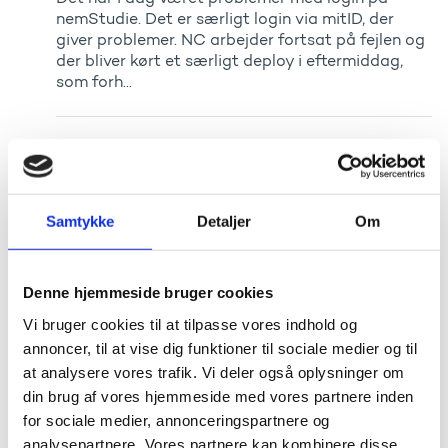
nemStudie. Det er særligt login via mitID, der
giver problemer. NC arbejder fortsat på fejlen og
der bliver kørt et særligt deploy i eftermiddag,
som forh...
Teknisk servicevindue på esas torsdag d 21
. marts 2024 kl 17-18
Publiceret
20. marts 2024
Samtykke
Detaljer
Om
Grundet servicevinduet kan esas og nemStudie
være nede kortvarigt i tidsrummet 17-18 torsdag
d. 21. Marts.
Denne hjemmeside bruger cookies
Vi bruger cookies til at tilpasse vores indhold og
annoncer, til at vise dig funktioner til sociale medier og til
Alle kvote 2 ansøgninger er nu afhentet og
at analysere vores trafik. Vi deler også oplysninger om
indlæst i esas
din brug af vores hjemmeside med vores partnere inden
Publiceret
15. marts 2024
for sociale medier, annonceringspartnere og
For en god ordens skyld kan det anbefales at
analysepartnere. Vores partnere kan kombinere disse