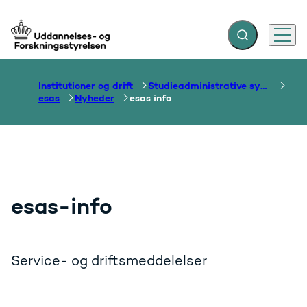
Fold søgefelt ud
Menu
Gå til forsiden
Institutioner og drift
Studieadministrative systemer
esas
Nyheder
esas info
esas-info
Service- og driftsmeddelelser