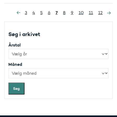
»
7
3
4
5
6
8
9
10
11
12
«
Søg i arkivet
Årstal
Måned
Søg