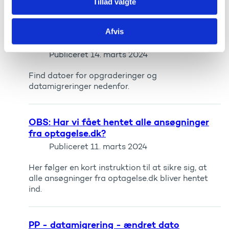
Tillad valgte
Planlagte opgraderinger samt
Afvis
datamigreringer på PP og Prod i Q2 og Q3
Publiceret
14. marts 2024
Find datoer for opgraderinger og
datamigreringer nedenfor.
OBS: Har vi fået hentet alle ansøgninger
fra optagelse.dk?
Publiceret
11. marts 2024
Her følger en kort instruktion til at sikre sig, at
alle ansøgninger fra optagelse.dk bliver hentet
ind.
PP - datamigrering - ændret dato