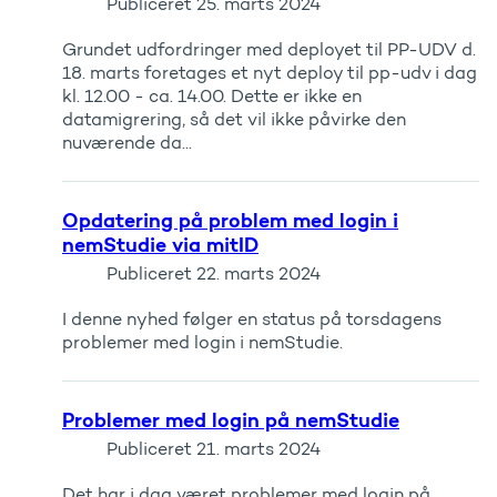
Publiceret
25. marts 2024
Grundet udfordringer med deployet til PP-UDV d.
18. marts foretages et nyt deploy til pp-udv i dag
kl. 12.00 - ca. 14.00. Dette er ikke en
datamigrering, så det vil ikke påvirke den
nuværende da...
Opdatering på problem med login i
nemStudie via mitID
Publiceret
22. marts 2024
I denne nyhed følger en status på torsdagens
problemer med login i nemStudie.
Problemer med login på nemStudie
Publiceret
21. marts 2024
Det har i dag været problemer med login på