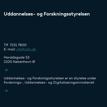
Uddannelses- og Forskningsstyrelsen
Tlf. 7231 7800
E-mail:
ufs@ufm.dk
Haraldsgade 53
2100 København Ø
Styrelsens EAN- og CVR-numre
Uddannelses- og Forskningsstyrelsen er en styrelse under
Forsknings-, Uddannelses- og Digitaliseringsministeriet:
Ufm.dk