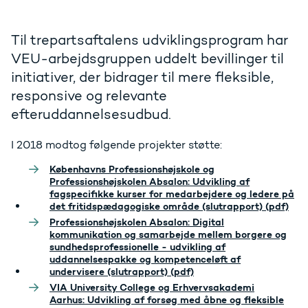
Til trepartsaftalens udviklingsprogram har
VEU-arbejdsgruppen uddelt bevillinger til
initiativer, der bidrager til mere fleksible,
responsive og relevante
efteruddannelsesudbud.
I 2018 modtog følgende projekter støtte:
Københavns Professionshøjskole og
Professionshøjskolen Absalon: Udvikling af
fagspecifikke kurser for medarbejdere og ledere på
det fritidspædagogiske område (slutrapport) (pdf)
Professionshøjskolen Absalon: Digital
kommunikation og samarbejde mellem borgere og
sundhedsprofessionelle - udvikling af
uddannelsespakke og kompetenceløft af
undervisere (slutrapport) (pdf)
VIA University College og Erhvervsakademi
Aarhus: Udvikling af forsøg med åbne og fleksible