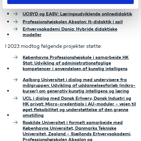
IBA Kolding, CBA og EAAA: Udvikling af
kompetencer i bæredygtighed og grøn omstilling
UCSYD og EASV: Læringsudviklende onlinedidaktik
Professionshøjskolen Absalon: It-didaktik i spil
Erhvervsakademi Dania: Hybride didaktiske
modeller
I 2023 modtog følgende projekter støtte:
Københavns Professionshøjskole i samarbejde HK
Stat: Udvikling af administrationsfaglige
kompetencer i anvendelsen af kunstig intelligens
Aalborg Universitet i dialog med undervisere fra
målgruppen: Udvikling af uddannelsesforløb (mikro-
kurser) om generativ kunstig intelligens og læring
UCL i dialog med Dansk Erhverv, Dansk Industri og
HK privat: Micro-credentials i AU-moduler - vejen til
øget fleksibilitet og understøttelse af den grønne
omstilling
Roskilde Universitet i formelt samarbejde med
Københavns Universitet, Danmarks Tekniske
Universitet, Zealand - Sjællands Erhvervsakademi,
Professionshøjskolen Absalon og