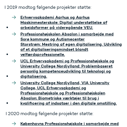
I 2019 modtog følgende projekter støtte:
Erhvervsakademi Aarhus og Aarhus
Maskinmesterskole: Digital understøttelse af
arbejdsformer på videregående VEU.
Professionshøjskolen Absalon i samarbejde med
Sorø kommune og Autismecenter
Storstrøm: Mestring af egen digitalisering. Udvikling
af et digitaliseringsmindset blandt
velfærdsprofessionelle.
UCL Erhvervsakademi og Professionshøjskole og
University College Nordjylland: Problembaseret
personlig kompetenceudvikling til teknologi og
digitalisering.
University College Nordjylland, VIA University
College, UCL Erhvervsakademi og
Professionshøjskole og Professionshøjskolen
Absalon: Biometriske værktøjer til brug i
kvalificering af indsatser i den digitale omstilling.
I 2020 modtog følgende projekter støtte:
Københavns Professionshøjskole i samarbejde med