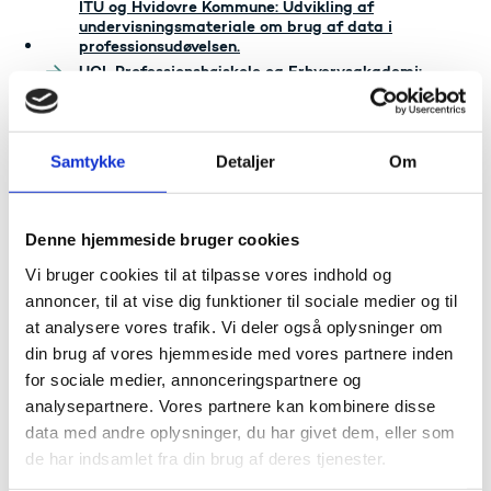
ITU og Hvidovre Kommune: Udvikling af
undervisningsmateriale om brug af data i
professionsudøvelsen.
UCL Professionshøjskole og Erhvervsakademi:
Understøttelse af grøn omstilling i virksomheder.
Aarhus Universitet i samarbejde med Danmarks
Tekniske Universitet, Syddansk Universitet og
Foreningen af Rådgivende Ingeniører (FRI):
Samtykke
Detaljer
Om
Masteruddannelse i bæredygtigt byggeri.
VIA University College i samarbejde med
Ringkøbing-Skjern Erhvervsråd og Erhvervshus
Denne hjemmeside bruger cookies
Midtjylland: Bæredygtig kompetenceudvikling til
SMV'er.
Vi bruger cookies til at tilpasse vores indhold og
SmartLearning i samarbejde med
annoncer, til at vise dig funktioner til sociale medier og til
erhvervsakademierne, HK og Teknisk Landsforbund:
Skalerbare leverancemodeller med særligt fokus på
at analysere vores trafik. Vi deler også oplysninger om
byggeri.
din brug af vores hjemmeside med vores partnere inden
University College Nordjylland act2learn i
for sociale medier, annonceringspartnere og
samarbejde med Hjørring Kommune og
analysepartnere. Vores partnere kan kombinere disse
CompetencySpace: Behovsdrevet udvikling af VVEU
til grundskolelærere inden for digital undervisning.
data med andre oplysninger, du har givet dem, eller som
de har indsamlet fra din brug af deres tjenester.
I 2021 modtog følgende projekter støtte: