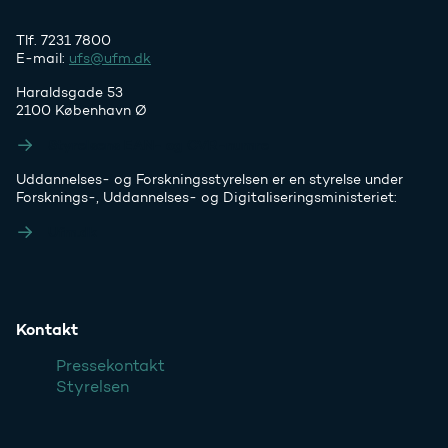
Tlf. 7231 7800
E-mail:
ufs@ufm.dk
Haraldsgade 53
2100 København Ø
Styrelsens EAN- og CVR-numre
Uddannelses- og Forskningsstyrelsen er en styrelse under
Forsknings-, Uddannelses- og Digitaliseringsministeriet:
Ufm.dk
Kontakt
Pressekontakt
Styrelsen