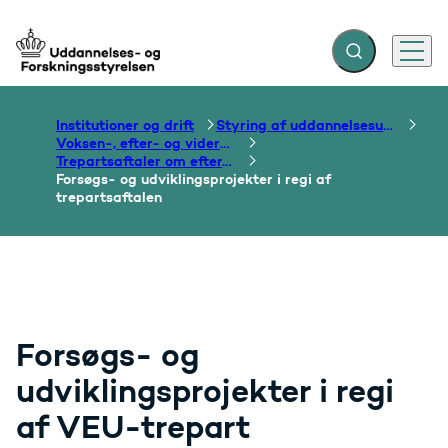
Fold søgefelt ud
Menu
Gå til forsiden
Institutioner og drift
Styring af uddannelsesudbud
Voksen-, efter- og videreuddannelse
Trepartsaftaler om efter- og videreuddannelse
Forsøgs- og udviklingsprojekter i regi af
trepartsaftalen
Forsøgs- og
udviklingsprojekter i regi
af VEU-trepart