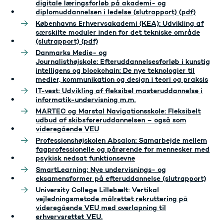
digitale læringsforløb på akademi- og
diplomuddannelsen i ledelse (slutrapport) (pdf)
Københavns Erhvervsakademi (KEA): Udvikling af
særskilte moduler inden for det tekniske område
(slutrapport) (pdf)
Danmarks Medie- og
Journalisthøjskole: Efteruddannelsesforløb i kunstig
intelligens og blockchain: De nye teknologier til
medier, kommunikation og design i teori og praksis
IT-vest: Udvikling af fleksibel masteruddannelse i
informatik-undervisning m.m.
MARTEC og Marstal Navigationsskole: Fleksibelt
udbud af skibsføreruddannelsen – også som
videregående VEU
Professionshøjskolen Absalon: Samarbejde mellem
fagprofessionelle og pårørende for mennesker med
psykisk nedsat funktionsevne
SmartLearning: Nye undervisnings- og
eksamensformer på efteruddannelse (slutrapport)
University College Lillebælt: Vertikal
vejledningsmetode målrettet rekruttering på
videregående VEU med overlapning til
erhvervsrettet VEU.