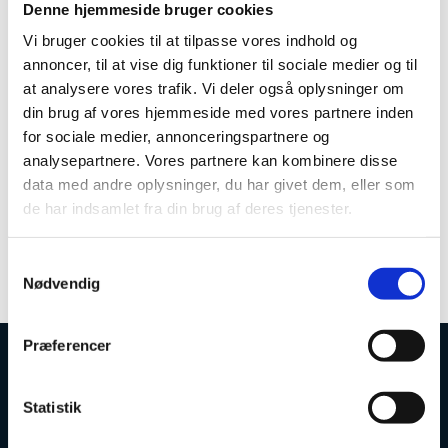
Denne hjemmeside bruger cookies
Indsatsen bygger videre på erfaringerne fra ’BYG
Vi bruger cookies til at tilpasse vores indhold og
OVEN PÅ’-projektet og ’Ny Vertikal
annoncer, til at vise dig funktioner til sociale medier og til
Vejledningsmetode’, og der udarbejdes formidlings- og
at analysere vores trafik. Vi deler også oplysninger om
informationsmateriale med inspiration herfra. Desuden
din brug af vores hjemmeside med vores partnere inden
arbejdes der videre med det etablerede vidensnetværk
for sociale medier, annonceringspartnere og
i Region Syddanmark.
analysepartnere. Vores partnere kan kombinere disse
Samarbejdet forventer at levere afprøvede grønne
data med andre oplysninger, du har givet dem, eller som
uddannelsespakker bestående af et udvalg af AU-
de har indsamlet fra din brug af deres tjenester.
moduler. Projektets formål er bl.a. at bidrage til at
ruste virksomhederne bedre til den grønne omstilling,
skabe ”best practices” og motivere deltagerne til at
S
tage flere uddannelsesmoduler.
Nødvendig
a
m
t
Præferencer
y
k
Uddannelses- og Forskningsstyrelsen
k
Statistik
e