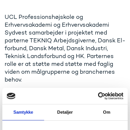
UCL Professionshøjskole og
Erhvervsakademi og Erhvervsakademi
Sydvest samarbejder i projektet med
parterne TEKNIQ Arbejdsgiverne, Dansk El-
forbund, Dansk Metal, Dansk Industri,
Teknisk Landsforbund og HK. Parternes
rolle er at støtte med støtte med faglig
viden om målgrupperne og branchernes
behov.
Som et led i at understøtte den grønne omstilling i
industri- og fremstillingsproduktion vil partnerskabet
afprøve nye undervisningsmetoder
og samarbejdsprocesser for at udvikle målrettede
Samtykke
Detaljer
Om
kompetencegivende grønne uddannelsespakker på
AU-niveau til gavn for udvalgte brancher og
virksomheder i Region Syddanmark.