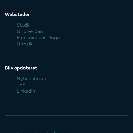
Websteder
SU.dk
Grib verden
Forskningens Døgn
Ufm.dk
Bliv opdateret
Nyhedsbreve
Job
LinkedIn