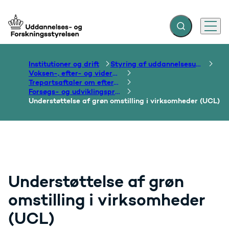
Fold søgefelt ud
Menu
Gå til forsiden
Institutioner og drift
Styring af uddannelsesudbud
Voksen-, efter- og videreuddannelse
Trepartsaftaler om efter- og videreuddannelse
Forsøgs- og udviklingsprojekter i regi af trepartsaftalen
Understøttelse af grøn omstilling i virksomheder (UCL)
Understøttelse af grøn
omstilling i virksomheder
(UCL)