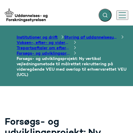
Fold søgefelt ud
Menu
Gå til forsiden
Institutioner og drift
Styring af uddannelsesudbud
Voksen-, efter- og videreuddannelse
Trepartsaftaler om efter- og videreuddannelse
Forsøgs- og udviklingsprojekter i regi af trepartsaftalen
Forsøgs- og udviklingsprojekt: Ny vertikal
vejledningsmetode til målrettet rekruttering på
videregående VEU med overlap til erhvervsrettet VEU
(UCL)
Forsøgs- og
udviklingsprojekt: Ny