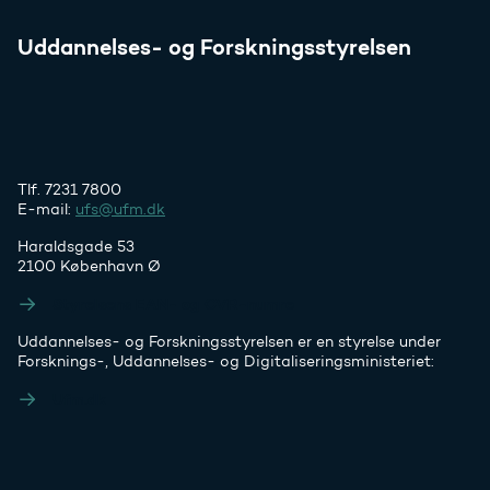
Uddannelses- og Forskningsstyrelsen
Tlf. 7231 7800
E-mail:
ufs@ufm.dk
Haraldsgade 53
2100 København Ø
Styrelsens EAN- og CVR-numre
Uddannelses- og Forskningsstyrelsen er en styrelse under
Forsknings-, Uddannelses- og Digitaliseringsministeriet:
Ufm.dk