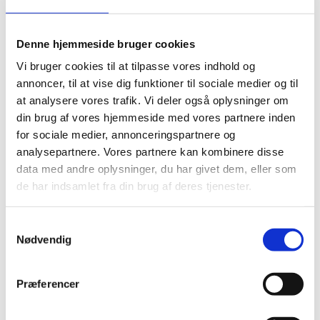
og ikke mindst kvalifikationsniveau.
Projektets forudsætning er at skabe en ny
Denne hjemmeside bruger cookies
sammenhæng i vejledningen og serviceringen på
Vi bruger cookies til at tilpasse vores indhold og
tværs. Udgangspunktet er en ny vertikal VEU-tilgang,
annoncer, til at vise dig funktioner til sociale medier og til
der understøtter kompetencer og kvalifikationsbehov
på en omsiggribende tværgående trend i samfundet,
at analysere vores trafik. Vi deler også oplysninger om
nemlig digitalisering.
din brug af vores hjemmeside med vores partnere inden
for sociale medier, annonceringspartnere og
Projektets formål er at udvikle og afprøve ny best
analysepartnere. Vores partnere kan kombinere disse
practice, hvor der sikres en holistisk informations- og
data med andre oplysninger, du har givet dem, eller som
vejledningsapproach - en vertikal og om nødvendigt
også horisontalt VVEU-vejledning, som sikrer ”den
de har indsamlet fra din brug af deres tjenester.
rette information og vejledning til den rette person og
virksomhed og til den rette tid. Med andre ord skal der
S
gentænkes og udvikles en række værktøjer og metoder
Nødvendig
a
til at kvalificere vejledningsindsatsen med henblik på
m
bedre rekruttering til efter- og videreuddannelse.
Projektet er overordnet delt op i fire faser:
t
Præferencer
y
Afdækning af eksisterende projekter, rapporter og
k
erfaringer