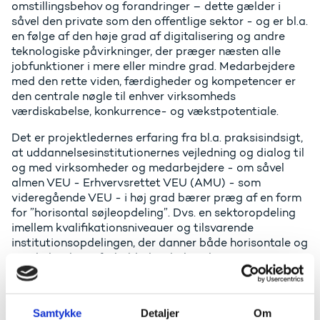
omstillingsbehov og forandringer – dette gælder i
såvel den private som den offentlige sektor - og er bl.a.
en følge af den høje grad af digitalisering og andre
teknologiske påvirkninger, der præger næsten alle
jobfunktioner i mere eller mindre grad. Medarbejdere
med den rette viden, færdigheder og kompetencer er
den centrale nøgle til enhver virksomheds
værdiskabelse, konkurrence- og vækstpotentiale.
Det er projektledernes erfaring fra bl.a. praksisindsigt,
at uddannelsesinstitutionernes vejledning og dialog til
og med virksomheder og medarbejdere - om såvel
almen VEU - Erhvervsrettet VEU (AMU) - som
videregående VEU - i høj grad bærer præg af en form
for ”horisontal søjleopdeling”. Dvs. en sektoropdeling
imellem kvalifikationsniveauer og tilsvarende
institutionsopdelingen, der danner både horisontale og
vertikale siloer i forhold til en holistisk og
sammenhængende information og vejledning i
markedet. Uddannelsesinstitutionerne og
sektorerne kan have tendens til at ”servicere"
Samtykke
Detaljer
Om
arbejdsmarkedet indenfor eget områdes faglige udbud