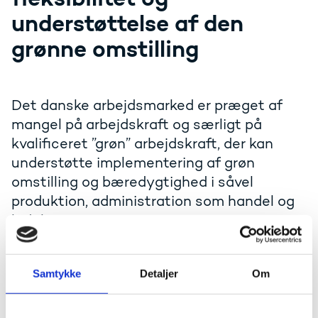
understøttelse af den
grønne omstilling
Det danske arbejdsmarked er præget af
mangel på arbejdskraft og særligt på
kvalificeret ”grøn” arbejdskraft, der kan
understøtte implementering af grøn
omstilling og bæredygtighed i såvel
produktion, administration som handel og
ledelse.
I projekter arbejdes der med udvikling af micro-
credentials – mindre lærings delmål - indenfor
Samtykke
Detaljer
Om
rammerne af Akademimoduler, særligt med henblik på
opkvalificering til voksne på arbejdsmarkedet og
understøttelse af bæredygtighed og grøn omstilling.