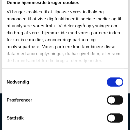
Denne hjemmeside bruger cookies
Projektets hypotese er, at ved at splitte modulerne op i
micro-dele og udbyde kortere specifikke læringsforløb
Vi bruger cookies til at tilpasse vores indhold og
på Akademi-niveau, vil det være muligt i langt højere
annoncer, til at vise dig funktioner til sociale medier og til
grad at tilfredsstille medarbejdere og
at analysere vores trafik. Vi deler også oplysninger om
virksomhedernes behov for nødvendig opkvalificering i
din brug af vores hjemmeside med vores partnere inden
grøn omstilling.
for sociale medier, annonceringspartnere og
Projektets arbejde er særligt knyttet til modulerne
analysepartnere. Vores partnere kan kombinere disse
”ESG” og ”Klimaregnskaber” og evt. ”Bæredygtig
data med andre oplysninger, du har givet dem, eller som
Forretningsforståelse” indenfor akademiuddannelsen
de har indsamlet fra din brug af deres tjenester.
’Grøn omstilling og bæredygtighed’. Som del af
projektets udbydes minimum 2-3 akademimoduler, der
er omdannet til micro-credentials, med i alt 40
S
deltagere.
Nødvendig
a
m
t
Præferencer
y
Uddannelses- og Forskningsstyrelsen
k
k
Statistik
e