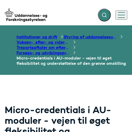
Fold søgefelt ud
Menu
Gå til forsiden
Institutioner og drift
Styring af uddannelsesudbud
Voksen-, efter- og videreuddannelse
Trepartsaftaler om efter- og videreuddannelse
Forsøgs- og udviklingsprojekter i regi af trepartsaftalen
Micro-credentials i AU-moduler - vejen til øget
fleksibilitet og understøttelse af den grønne omstilling
Micro-credentials i AU-
moduler - vejen til øget
fleksibilitet og