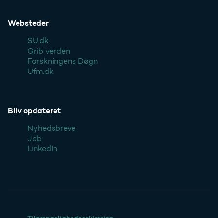
Websteder
SU.dk
Grib verden
Forskningens Døgn
Ufm.dk
Bliv opdateret
Nyhedsbreve
Job
LinkedIn