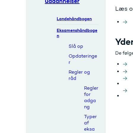
uddannelser
Læs o
Landehåndbogen
Eksamenshåndboge
n
Yder
Slå op
De følg
Opdateringe
r
Regler og
råd
Regler
for
adga
ng
Typer
af
eksa