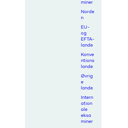
miner
Norde
n
EU-
og
EFTA-
lande
Konve
ntions
lande
Øvrig
e
lande
Intern
ation
ale
eksa
miner