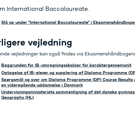
m International Baccalaureate.
Slå op under "International Baccalaureate" i Eksamenshåndboge
ligere vejledning
ende vejledninger kan også findes via Eksamenshåndbogens 
Baggrunden for IB-omregningsskalaer for karaktergennemsnit
Optagelse af IB-elever og supplering af Diploma Programme (DP
Spørgsmål og svar om Diploma Programme (DP) Course Results og 
en videregående uddannelse i Danmark
Undervisningsministeriets sammenligning af det danske gymnas
Geography (HL)