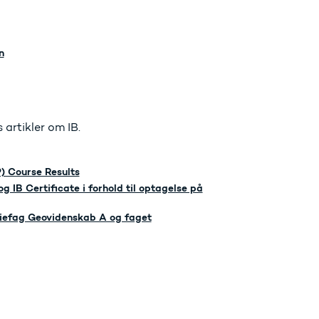
n
artikler om IB.
) Course Results
IB Certificate i forhold til optagelse på
iefag Geovidenskab A og faget