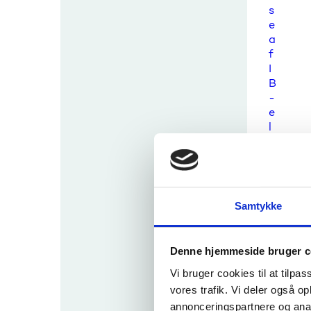
s
e
a
f
I
B
-
e
l
e
v
e
r
Samtykke
S
p
ø
r
Denne hjemmeside bruger c
g
Vi bruger cookies til at tilpas
s
vores trafik. Vi deler også 
m
annonceringspartnere og anal
å