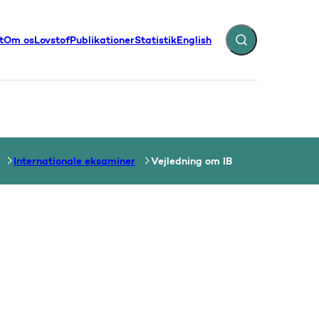
t
Om os
Lovstof
Publikationer
Statistik
English
Fold søgefelt ud
illinger - Flere links
Internationale eksaminer
Vejledning om IB