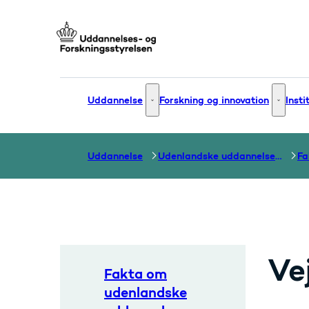
Gå til forsiden
Uddannelse
Forskning og innovation
Insti
Uddannelse - Flere links
Forsknin
Uddannelse
Udenlandske uddannelser og dokumentation over grænser
Ve
Fakta om
udenlandske