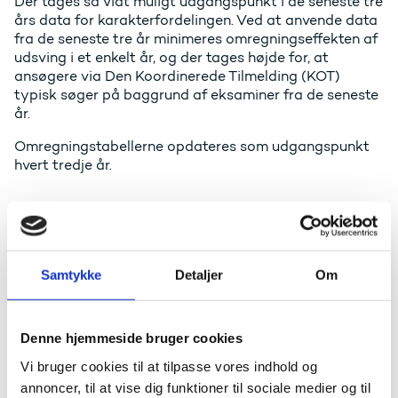
Der tages så vidt muligt udgangspunkt i de seneste tre
års data for karakterfordelingen. Ved at anvende data
fra de seneste tre år minimeres omregningseffekten af
udsving i et enkelt år, og der tages højde for, at
ansøgere via Den Koordinerede Tilmelding (KOT)
typisk søger på baggrund af eksaminer fra de seneste
år.
Omregningstabellerne opdateres som udgangspunkt
hvert tredje år.
Omregning af IB-eksaminer
Der er fra 2024 etableret to omregningstabeller for IB-
eksaminer for at tage højde for særlige forhold i
Samtykke
Detaljer
Om
Corona-perioden. Modellen med to
omregningstabeller fraviger den normale praksis.
Denne hjemmeside bruger cookies
Ændringen sker på foranledning af IB-interessenter,
herunder International Baccalaureate Organization
Vi bruger cookies til at tilpasse vores indhold og
(IBO), som er organisationen bag IB-uddannelsen, og
annoncer, til at vise dig funktioner til sociale medier og til
den Danske Forening af IB-skoler. De har henvendt sig