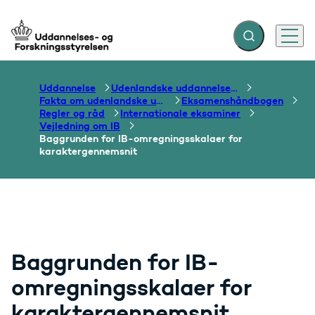
Fold søgefelt ud
Menu
Gå til forsiden
Uddannelse
Udenlandske uddannelser og dokumentation over grænser
Fakta om udenlandske uddannelser
Eksamenshåndbogen
Regler og råd
Internationale eksaminer
Vejledning om IB
Baggrunden for IB-omregningsskalaer for
karaktergennemsnit
Baggrunden for IB-
omregningsskalaer for
karaktergennemsnit