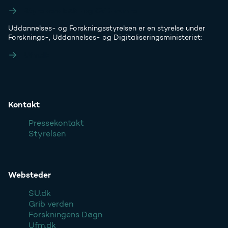
Styrelsens EAN- og CVR-numre
Uddannelses- og Forskningsstyrelsen er en styrelse under
Forsknings-, Uddannelses- og Digitaliseringsministeriet:
Ufm.dk
Kontakt
Pressekontakt
Styrelsen
Websteder
SU.dk
Grib verden
Forskningens Døgn
Ufm.dk